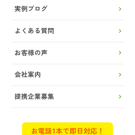
円〜
実例ブログ
1,000
掃除機
円〜
よくある質問
1,000
扇風機
円〜
お客様の声
1,000
こたつ
円〜
会社案内
5,000
シングルベッド
円〜
提携企業募集
5,000
ソファ(2人掛け)
円〜
10,000
ソファ(3人掛け)
円〜
お電話1本で即日対応！