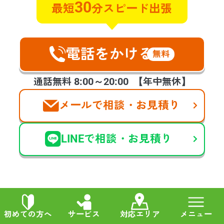
30
最短
分スピード出張
3,000
タンス
円〜
1,000
絨毯
電話をかける
円〜
無料
8:00～20:00
通話無料
【年中無休】
1,000
イス
円〜
メールで相談・お見積り
1,000
テーブル
円〜
LINEで相談・お見積り
3,000
食器棚
円〜
1,500
タイヤ
円〜
初めての方へ
サービス
対応エリア
メニュー