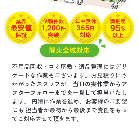
満足度
依頼件数
年中無休
業界
95
1,200
365
最安値
%
件
日
保証
突破
対応
以上
関東全域
対応
不用品回収・ゴミ屋敷・遺品整理にはデリ
ケートな作業もございます。お見積りにう
かがったスタッフが、
当日の実作業からア
フターフォローまでを一貫して担当
いたし
ます。 円滑に作業を進め、お客様のご要望
にも 担当者が最初から最後まで責任をもっ
てご対応させて頂きます。