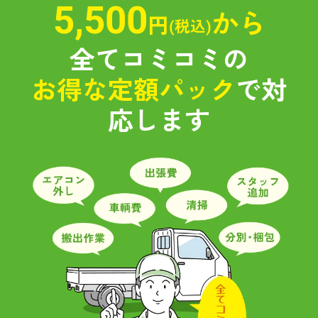
5,500
から
円
(税込)
全てコミコミの
お得な定額パック
で対
応します