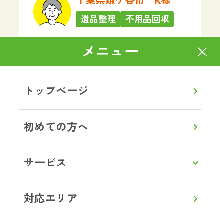
千葉県鎌ケ谷市 K様
遺品整理
不用品回収
大型家具、家電の回収をお願いしま
メニュー
した。想像以上にスムーズで大満足
でした！作業はとても手際がよく、
あっという間に運び出していただけ
トップページ
ました。作業員の方も感じがよく、
終始丁寧で安心してお任せできまし
た。料金も明朗で、最初から最後ま
初めての方へ
でストレスなく対応していただき、
本当に助かりました。また何かあれ
ばぜひお願いしたいと思います。あ
サービス
りがとうございました。
対応エリア
茨城県土浦市 G様