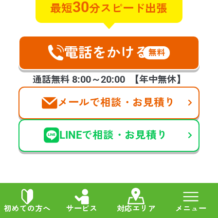
30
最短
分スピード出張
管理物件で自殺がおきてしまい特殊
清掃と遺品整理のご相談させていた
だきました。早朝で対応していただ
電話をかける
無料
けるのか不安でしたが電話に出てく
れ、すぐに対応します！と言ってく
8:00～20:00
通話無料
【年中無休】
ださったときのホッといたしまし
た。今回のような急な連絡を受けた
メールで相談・お見積り
際は手が震えましたが、スタッフの
方の対応良さ、作業もとてもスピー
ディーに進めて頂き、お願いして本
LINEで相談・お見積り
当に良かったです。
他の声も見る
初めての方へ
サービス
対応エリア
メニュー