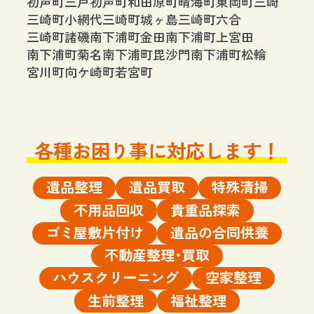
初声町三戸
初声町和田
原町
晴海町
東岡町
三崎
三崎町小網代
三崎町城ヶ島
三崎町六合
三崎町諸磯
南下浦町金田
南下浦町上宮田
南下浦町菊名
南下浦町毘沙門
南下浦町松輪
宮川町
向ケ崎町
若宮町
各種お困り事に対応します！
遺品整理
遺品買取
特殊清掃
不用品回収
貴重品探索
ゴミ屋敷片付け
遺品の合同供養
不動産整理･買取
ハウスクリーニング
空家整理
生前整理
福祉整理