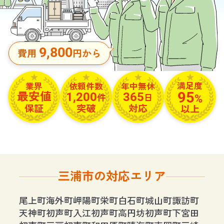
9,800
費用
円から
満足度
依頼件数
年中無休
業界
95
1,200
365
最安値
%
件
日
保証
突破
対応
以上
三浦市の対応エリア
尾上町
海外町
岬陽町
栄町
白石町
城山町
諏訪町
天神町
初声町入江
初声町高円坊
初声町下宮田