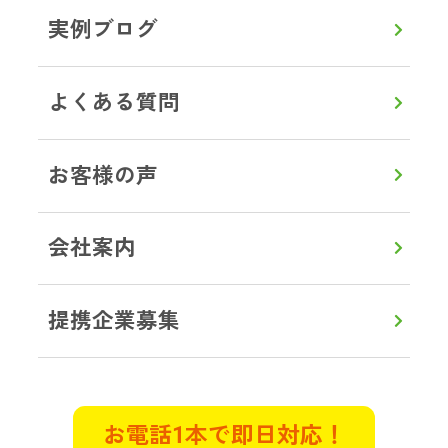
ゴミ屋敷片付け
実例ブログ
一人暮らしをしていた母が孤独死し
ているとの連絡が。部屋はゴミ屋敷
よくある質問
状態で、とても清掃できるような状
況ではありませんでした。遠方のた
め立ち合いは出来ませんでしたが、
お客様の声
電話でとても親切丁寧に接していた
だきました。作業前に部屋の状態を
会社案内
詳しく説明してくださり、見積もり
も明確で作業中もこまめに連絡をい
ただき立ち合いができない不安は全
提携企業募集
くありませんでした。
東京都武蔵村山市 K様
お電話1本で即日対応！
遺品整理
特殊清掃