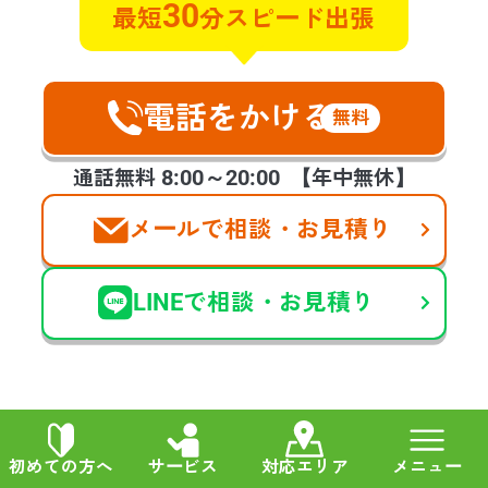
30
最短
分スピード出張
間取り：
3DK
作業時間：
1日
作業前
電話をかける
無料
8:00～20:00
通話無料
【年中無休】
メールで相談・お見積り
LINEで相談・お見積り
作業後
初めての方へ
サービス
対応エリア
メニュー