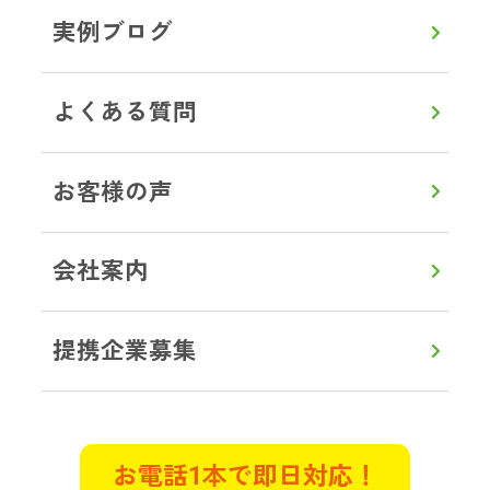
実例ブログ
よくある質問
内訳
作業金額
買取金額
78,000
10,000
円
円
お客様の声
68,000
円
ご請求金額
会社案内
Case.02
埼玉県
特殊清掃
不用品回収
提携企業募集
ご親族様から特殊清掃と遺品整理のご依頼
を頂きました。最初に清掃、消毒、悪臭の
除去を入念に行いました。次に遺品整理と
買取査定を行い完了。お客様に作業の速さ
お電話1本で即日対応！
と丁寧さをお褒め頂きました。