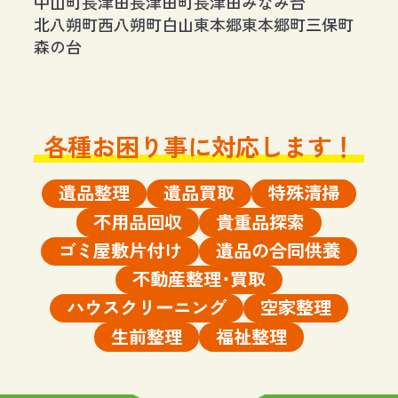
中山町
長津田
長津田町
長津田みなみ台
北八朔町
西八朔町
白山
東本郷
東本郷町
三保町
森の台
各種お困り事に対応します！
遺品整理
遺品買取
特殊清掃
不用品回収
貴重品探索
ゴミ屋敷片付け
遺品の合同供養
不動産整理･買取
ハウスクリーニング
空家整理
生前整理
福祉整理