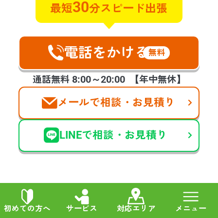
30
最短
分スピード出張
清掃と遺品整理のご相談させていた
だきました。早朝で対応していただ
けるのか不安でしたが電話に出てく
れ、すぐに対応します！と言ってく
電話をかける
無料
ださったときのホッといたしまし
た。今回のような急な連絡を受けた
8:00～20:00
通話無料
【年中無休】
際は手が震えましたが、スタッフの
方の対応良さ、作業もとてもスピー
メールで相談・お見積り
ディーに進めて頂き、お願いして本
当に良かったです。
LINEで相談・お見積り
他の声も見る
初めての方へ
サービス
対応エリア
メニュー