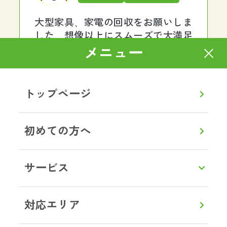
大型家具、家電の回収をお願いしま
した。想像以上にスムーズで大満足
でした！作業はとても手際がよく、
メニュー
あっという間に運び出していただけ
ました。作業員の方も感じがよく、
終始丁寧で安心してお任せできまし
トップページ
た。料金も明朗で、最初から最後ま
でストレスなく対応していただき、
本当に助かりました。また何かあれ
初めての方へ
ばぜひお願いしたいと思います。あ
りがとうございました。
サービス
茨城県土浦市 G様
対応エリア
ゴミ屋敷片付け