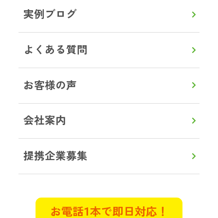
一人暮らしをしていた母が孤独死し
実例ブログ
ているとの連絡が。部屋はゴミ屋敷
状態で、とても清掃できるような状
況ではありませんでした。遠方のた
よくある質問
め立ち合いは出来ませんでしたが、
電話でとても親切丁寧に接していた
お客様の声
だきました。作業前に部屋の状態を
詳しく説明してくださり、見積もり
も明確で作業中もこまめに連絡をい
会社案内
ただき立ち合いができない不安は全
くありませんでした。
提携企業募集
東京都武蔵村山市 K様
遺品整理
特殊清掃
お電話1本で即日対応！
管理物件で自殺がおきてしまい特殊