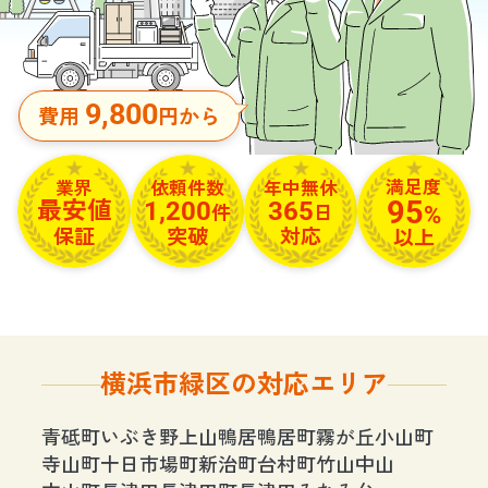
9,800
費用
円から
満足度
依頼件数
年中無休
業界
95
1,200
365
最安値
%
件
日
保証
突破
対応
以上
横浜市緑区の対応エリア
青砥町
いぶき野
上山
鴨居
鴨居町
霧が丘
小山町
寺山町
十日市場町
新治町
台村町
竹山
中山