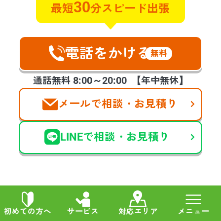
30
最短
分スピード出張
清掃と遺品整理のご相談させていた
だきました。早朝で対応していただ
けるのか不安でしたが電話に出てく
れ、すぐに対応します！と言ってく
電話をかける
無料
ださったときのホッといたしまし
た。今回のような急な連絡を受けた
8:00～20:00
通話無料
【年中無休】
際は手が震えましたが、スタッフの
方の対応良さ、作業もとてもスピー
メールで相談・お見積り
ディーに進めて頂き、お願いして本
当に良かったです。
LINEで相談・お見積り
他の声も見る
初めての方へ
サービス
対応エリア
メニュー