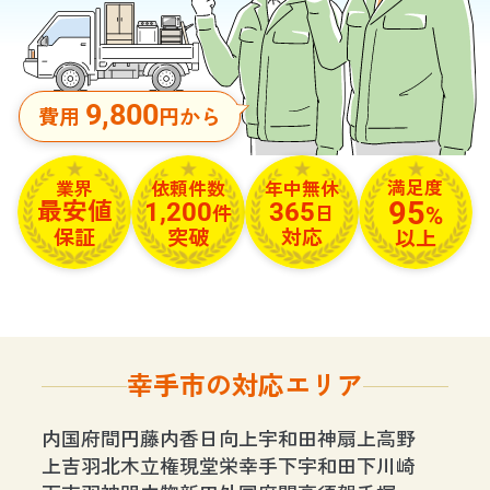
9,800
費用
円から
満足度
依頼件数
年中無休
業界
95
1,200
365
最安値
%
件
日
保証
突破
対応
以上
幸手市の対応エリア
内国府間
円藤内
香日向
上宇和田
神扇
上高野
上吉羽
北
木立
権現堂
栄
幸手
下宇和田
下川崎