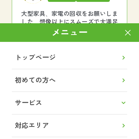
大型家具、家電の回収をお願いしま
した。想像以上にスムーズで大満足
でした！作業はとても手際がよく、
メニュー
あっという間に運び出していただけ
ました。作業員の方も感じがよく、
終始丁寧で安心してお任せできまし
トップページ
た。料金も明朗で、最初から最後ま
でストレスなく対応していただき、
本当に助かりました。また何かあれ
初めての方へ
ばぜひお願いしたいと思います。あ
りがとうございました。
サービス
茨城県土浦市 G様
対応エリア
ゴミ屋敷片付け