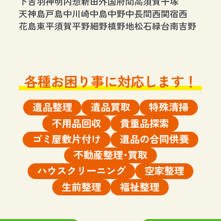
下吉羽
神明内
惣新田
外国府間
高須賀
千塚
天神島
戸島
中川崎
中島
中野
中
長間
西関宿
西
花島
東
平須賀
平野
細野
槙野地
松石
緑台
南
吉野
各種お困り事に対応します！
遺品整理
遺品買取
特殊清掃
不用品回収
貴重品探索
ゴミ屋敷片付け
遺品の合同供養
不動産整理･買取
ハウスクリーニング
空家整理
生前整理
福祉整理