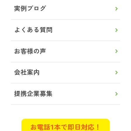
一人暮らしをしていた母が孤独死し
実例ブログ
ているとの連絡が。部屋はゴミ屋敷
状態で、とても清掃できるような状
況ではありませんでした。遠方のた
よくある質問
め立ち合いは出来ませんでしたが、
電話でとても親切丁寧に接していた
お客様の声
だきました。作業前に部屋の状態を
詳しく説明してくださり、見積もり
も明確で作業中もこまめに連絡をい
会社案内
ただき立ち合いができない不安は全
くありませんでした。
提携企業募集
東京都武蔵村山市 K様
遺品整理
特殊清掃
お電話1本で即日対応！
管理物件で自殺がおきてしまい特殊