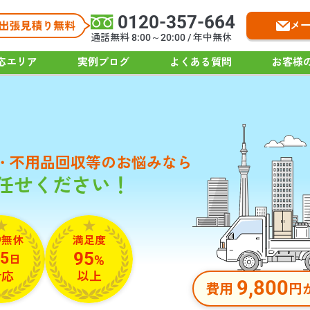
0120-357-664
メ
通話無料 8:00～20:00 / 年中無休
応エリア
実例ブログ
よくある質問
お客様
・不用品回収等の
お悩みなら
お任せください！
中無休
満足度
95
5
日
%
対応
以上
9,800
費用
円