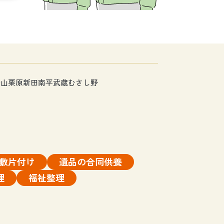
士山栗原新田
南平
武蔵
むさし野
敷片付け
遺品の合同供養
理
福祉整理