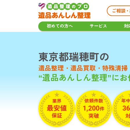
初めての方へ
サービス
対
東京都瑞穂町の
遺品整理・遺品買取・
特殊清掃
“遺品あんしん整理”に
依頼件数
年
業界
最安値
1,200
36
件
保証
突破