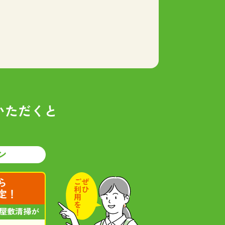
いただくと
ン
ら
定！
屋敷清掃が