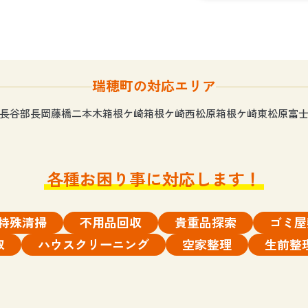
瑞穂町の対応エリア
長谷部
長岡藤橋
二本木
箱根ケ崎
箱根ケ崎西松原
箱根ケ崎東松原
富
各種お困り事に対応します！
特殊清掃
不用品回収
貴重品探索
ゴミ屋
取
ハウスクリーニング
空家整理
生前整