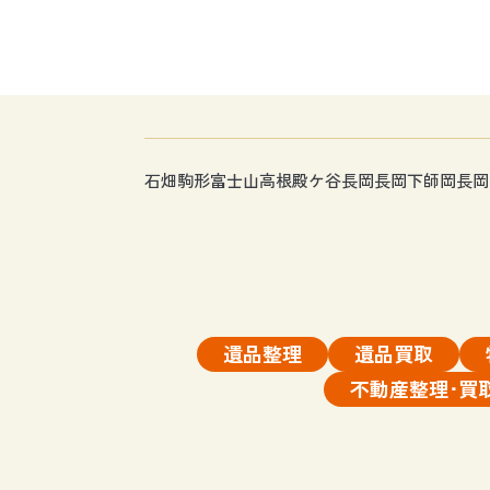
石畑
駒形富士山
高根
殿ケ谷
長岡
長岡下師岡
長岡
遺品整理
遺品買取
不動産整理･買