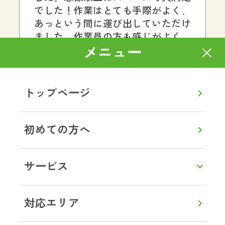
でした！作業はとても手際がよく、
あっという間に運び出していただけ
ました。作業員の方も感じがよく、
終始丁寧で安心してお任せできまし
メニュー
た。料金も明朗で、最初から最後ま
でストレスなく対応していただき、
本当に助かりました。また何かあれ
トップページ
ばぜひお願いしたいと思います。あ
りがとうございました。
初めての方へ
茨城県土浦市 G様
サービス
ゴミ屋敷片付け
一人暮らしをしていた母が孤独死し
対応エリア
ているとの連絡が。部屋はゴミ屋敷
状態で、とても清掃できるような状