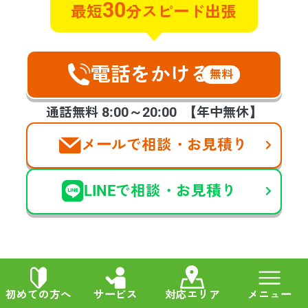
30
最短
分スピード出張
れ、すぐに対応します！と言ってく
ださったときのホッといたしまし
た。今回のような急な連絡を受けた
際は手が震えましたが、スタッフの
電話をかける
無料
方の対応良さ、作業もとてもスピー
ディーに進めて頂き、お願いして本
8:00～20:00
通話無料
【年中無休】
当に良かったです。
メールで相談・お見積り
他の声も見る
LINEで相談・お見積り
初めての方へ
サービス
対応エリア
メニュー