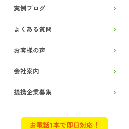
況ではありませんでした。遠方のた
実例ブログ
め立ち合いは出来ませんでしたが、
電話でとても親切丁寧に接していた
だきました。作業前に部屋の状態を
よくある質問
詳しく説明してくださり、見積もり
も明確で作業中もこまめに連絡をい
お客様の声
ただき立ち合いができない不安は全
くありませんでした。
会社案内
東京都武蔵村山市 K様
遺品整理
特殊清掃
提携企業募集
管理物件で自殺がおきてしまい特殊
清掃と遺品整理のご相談させていた
だきました。早朝で対応していただ
お電話1本で即日対応！
けるのか不安でしたが電話に出てく