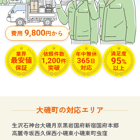
9,800
費用
円から
満足度
依頼件数
年中無休
業界
95
1,200
365
最安値
%
件
日
保証
突破
対応
以上
大磯町の対応エリア
生沢
石神台
大磯
月京
黒岩
国府新宿
国府本郷
高麗
寺坂
西久保
西小磯
東小磯
東町
虫窪