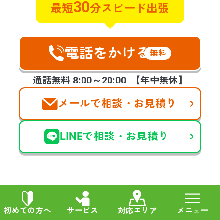
30
最短
分スピード出張
ださったときのホッといたしまし
た。今回のような急な連絡を受けた
際は手が震えましたが、スタッフの
方の対応良さ、作業もとてもスピー
電話をかける
無料
ディーに進めて頂き、お願いして本
当に良かったです。
8:00～20:00
通話無料
【年中無休】
メールで相談・お見積り
他の声も見る
LINEで相談・お見積り
実例ブログ
初めての方へ
サービス
対応エリア
メニュー