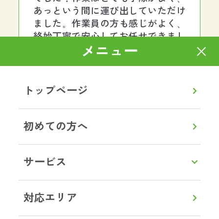
あっという間に運び出していただけ
ました。作業員の方も感じがよく、
終始丁寧で安心してお任せできまし
メニュー
た。料金も明朗で、最初から最後ま
でストレスなく対応していただき、
本当に助かりました。また何かあれ
ばぜひお願いしたいと思います。あ
トップページ
りがとうございました。
初めての方へ
茨城県土浦市 G様
ゴミ屋敷片付け
サービス
一人暮らしをしていた母が孤独死し
ているとの連絡が。部屋はゴミ屋敷
対応エリア
状態で、とても清掃できるような状
況ではありませんでした。遠方のた