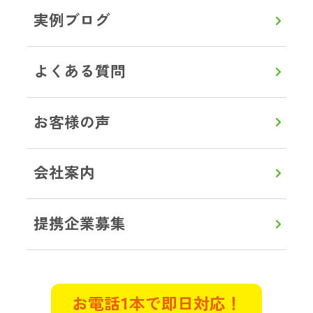
め立ち合いは出来ませんでしたが、
実例ブログ
電話でとても親切丁寧に接していた
だきました。作業前に部屋の状態を
詳しく説明してくださり、見積もり
よくある質問
も明確で作業中もこまめに連絡をい
ただき立ち合いができない不安は全
お客様の声
くありませんでした。
東京都武蔵村山市 K様
会社案内
遺品整理
特殊清掃
提携企業募集
管理物件で自殺がおきてしまい特殊
清掃と遺品整理のご相談させていた
だきました。早朝で対応していただ
けるのか不安でしたが電話に出てく
お電話1本で即日対応！
れ、すぐに対応します！と言ってく