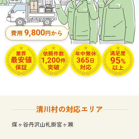
9,800
費用
円から
満足度
依頼件数
年中無休
業界
95
1,200
365
最安値
%
件
日
保証
突破
対応
以上
清川村の対応エリア
煤ヶ谷
丹沢山札掛
宮ヶ瀬