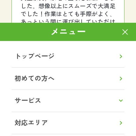
した。想像以上にスムーズで大満足
でした！作業はとても手際がよく、
あっという間に運び出していただけ
ました。作業員の方も感じがよく、
メニュー
終始丁寧で安心してお任せできまし
た。料金も明朗で、最初から最後ま
でストレスなく対応していただき、
トップページ
本当に助かりました。また何かあれ
ばぜひお願いしたいと思います。あ
りがとうございました。
初めての方へ
茨城県土浦市 G様
サービス
ゴミ屋敷片付け
対応エリア
一人暮らしをしていた母が孤独死し
ているとの連絡が。部屋はゴミ屋敷