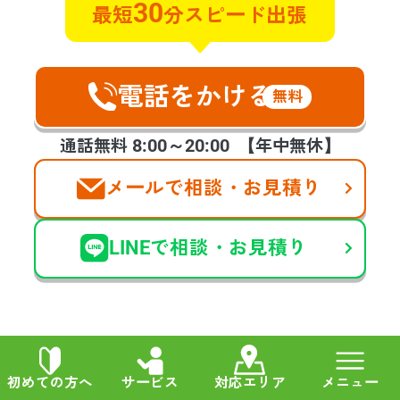
30
最短
分スピード出張
けるのか不安でしたが電話に出てく
れ、すぐに対応します！と言ってく
ださったときのホッといたしまし
た。今回のような急な連絡を受けた
電話をかける
無料
際は手が震えましたが、スタッフの
方の対応良さ、作業もとてもスピー
8:00～20:00
通話無料
【年中無休】
ディーに進めて頂き、お願いして本
当に良かったです。
メールで相談・お見積り
LINEで相談・お見積り
他の声も見る
初めての方へ
サービス
対応エリア
メニュー