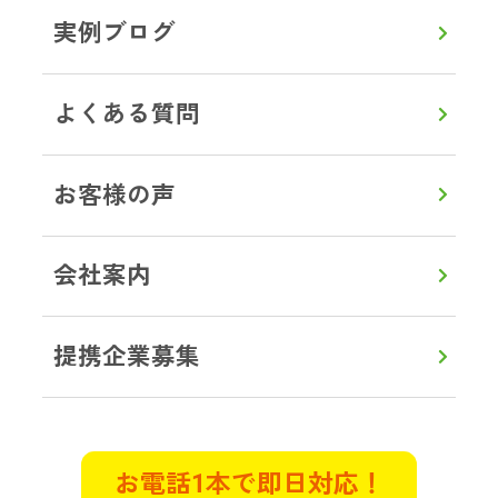
状態で、とても清掃できるような状
実例ブログ
況ではありませんでした。遠方のた
め立ち合いは出来ませんでしたが、
電話でとても親切丁寧に接していた
よくある質問
だきました。作業前に部屋の状態を
詳しく説明してくださり、見積もり
お客様の声
も明確で作業中もこまめに連絡をい
ただき立ち合いができない不安は全
くありませんでした。
会社案内
東京都武蔵村山市 K様
提携企業募集
遺品整理
特殊清掃
管理物件で自殺がおきてしまい特殊
清掃と遺品整理のご相談させていた
お電話1本で即日対応！
だきました。早朝で対応していただ