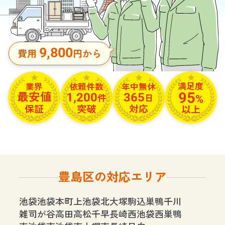
9,800
費用
円から
満足度
依頼件数
年中無休
業界
95
1,200
365
最安値
%
件
日
保証
突破
対応
以上
豊島区の対応エリア
池袋
池袋本町
上池袋
北大塚
駒込
巣鴨
千川
雑司が谷
高田
高松
千早
長崎
西池袋
西巣鴨