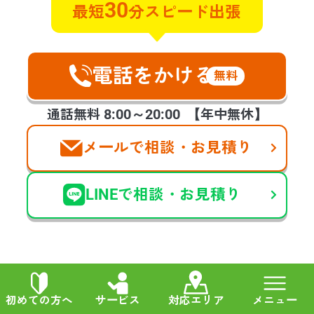
30
最短
分スピード出張
東京都武蔵村山市 K様
遺品整理
特殊清掃
電話をかける
無料
管理物件で自殺がおきてしまい特殊
清掃と遺品整理のご相談させていた
8:00～20:00
通話無料
【年中無休】
だきました。早朝で対応していただ
けるのか不安でしたが電話に出てく
メールで相談・お見積り
れ、すぐに対応します！と言ってく
ださったときのホッといたしまし
た。今回のような急な連絡を受けた
LINEで相談・お見積り
際は手が震えましたが、スタッフの
方の対応良さ、作業もとてもスピー
ディーに進めて頂き、お願いして本
当に良かったです。
初めての方へ
サービス
対応エリア
メニュー