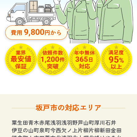
9,800
費用
円から
満足度
依頼件数
年中無休
業界
95
1,200
365
最安値
%
件
日
保証
突破
対応
以上
坂戸市の対応エリア
粟生田
青木
赤尾
浅羽
浅羽野
芦山町
厚川
石井
伊豆の山町
泉町
今西
欠ノ上
片柳
片柳新田
金田