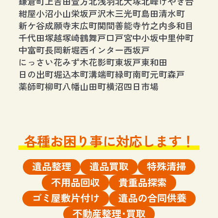
鎌倉町
上吉田
萱方
北浅羽
北大塚
北峰
けやき台
紺屋
小沼
小山
栄
坂戸
沢木
三光町
島田
清水町
新ケ谷
成願寺
末広町
関間
善能寺
竹之内
多和目
千代田
塚越
塚崎
鶴舞
戸口
戸宮
中小坂
中里
仲町
中富町
長岡
新堀
西インター
西坂戸
にっさい花みず木
花影町
東坂戸
東和田
日の出町
堀込
本町
溝端町
緑町
南町
元町
森戸
薬師町
柳町
八幡
山田町
横沼
四日市場
各種お困り事に対応します！
遺品整理
遺品買取
特殊清掃
不用品回収
貴重品探索
ゴミ屋敷片付け
遺品の合同供養
不動産整理･買取