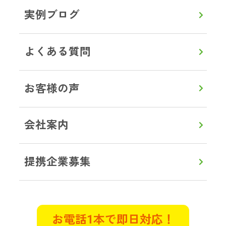
実例ブログ
茨城県土浦市 G様
ゴミ屋敷片付け
よくある質問
一人暮らしをしていた母が孤独死し
ているとの連絡が。部屋はゴミ屋敷
お客様の声
状態で、とても清掃できるような状
況ではありませんでした。遠方のた
会社案内
め立ち合いは出来ませんでしたが、
電話でとても親切丁寧に接していた
だきました。作業前に部屋の状態を
提携企業募集
詳しく説明してくださり、見積もり
も明確で作業中もこまめに連絡をい
ただき立ち合いができない不安は全
くありませんでした。
お電話1本で即日対応！