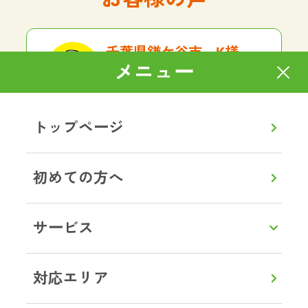
千葉県鎌ケ谷市 K様
メニュー
遺品整理
不用品回収
大型家具、家電の回収をお願いしま
トップページ
した。想像以上にスムーズで大満足
でした！作業はとても手際がよく、
あっという間に運び出していただけ
初めての方へ
ました。作業員の方も感じがよく、
終始丁寧で安心してお任せできまし
た。料金も明朗で、最初から最後ま
サービス
でストレスなく対応していただき、
本当に助かりました。また何かあれ
ばぜひお願いしたいと思います。あ
対応エリア
りがとうございました。