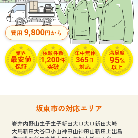
9,800
費用
円から
満足度
依頼件数
年中無休
業界
95
1,200
365
最安値
%
件
日
保証
突破
対応
以上
坂東市の対応エリア
岩井
内野山
生子
生子新田
大口
大口新田
大崎
大馬新田
大谷口
小山
神田山
神田山新田
上出島