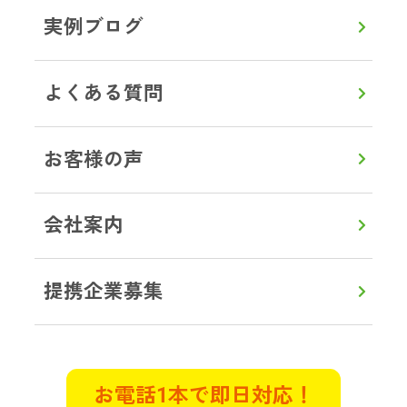
茨城県土浦市 G様
実例ブログ
ゴミ屋敷片付け
一人暮らしをしていた母が孤独死し
よくある質問
ているとの連絡が。部屋はゴミ屋敷
状態で、とても清掃できるような状
況ではありませんでした。遠方のた
お客様の声
め立ち合いは出来ませんでしたが、
電話でとても親切丁寧に接していた
会社案内
だきました。作業前に部屋の状態を
詳しく説明してくださり、見積もり
も明確で作業中もこまめに連絡をい
提携企業募集
ただき立ち合いができない不安は全
くありませんでした。
東京都武蔵村山市 K様
お電話1本で即日対応！