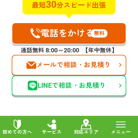
30
遺品整理
特殊清掃
最短
分スピード出張
管理物件で自殺がおきてしまい特殊
清掃と遺品整理のご相談させていた
電話をかける
無料
だきました。早朝で対応していただ
けるのか不安でしたが電話に出てく
8:00～20:00
通話無料
【年中無休】
れ、すぐに対応します！と言ってく
ださったときのホッといたしまし
メールで相談・お見積り
た。今回のような急な連絡を受けた
際は手が震えましたが、スタッフの
方の対応良さ、作業もとてもスピー
LINEで相談・お見積り
ディーに進めて頂き、お願いして本
当に良かったです。
他の声も見る
初めての方へ
サービス
対応エリア
メニュー