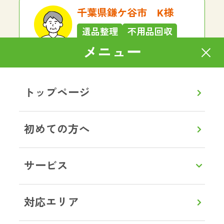
千葉県鎌ケ谷市 K様
遺品整理
不用品回収
メニュー
大型家具、家電の回収をお願いしま
した。想像以上にスムーズで大満足
でした！作業はとても手際がよく、
トップページ
あっという間に運び出していただけ
ました。作業員の方も感じがよく、
終始丁寧で安心してお任せできまし
初めての方へ
た。料金も明朗で、最初から最後ま
でストレスなく対応していただき、
本当に助かりました。また何かあれ
サービス
ばぜひお願いしたいと思います。あ
りがとうございました。
対応エリア