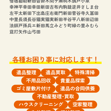
借宿
勘助新田
沓掛
木間ケ瀬
桐木
鵠戸
小泉
幸神平
幸田
幸田新田
古布内
駒跿
逆井
さしま台
左平太新田
下出島
庄右衛門新田
菅谷
寺久
冨田
中里
長須
長谷
猫実
猫実新田
半谷
平八新田
辺田
法師戸
孫兵エ新田
馬立
みどり町
緑の里
みむら
莚打
矢作
山
弓田
各種お困り事に対応します！
遺品整理
遺品買取
特殊清掃
不用品回収
貴重品探索
ゴミ屋敷片付け
遺品の合同供養
不動産整理･買取
ハウスクリーニング
空家整理