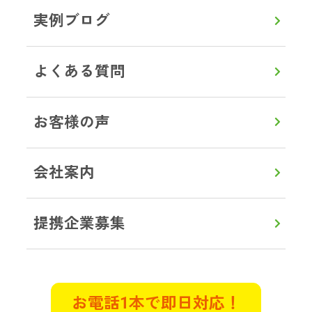
況ではありませんでした。遠方のた
実例ブログ
め立ち合いは出来ませんでしたが、
電話でとても親切丁寧に接していた
だきました。作業前に部屋の状態を
よくある質問
詳しく説明してくださり、見積もり
も明確で作業中もこまめに連絡をい
お客様の声
ただき立ち合いができない不安は全
くありませんでした。
会社案内
東京都武蔵村山市 K様
遺品整理
特殊清掃
提携企業募集
管理物件で自殺がおきてしまい特殊
清掃と遺品整理のご相談させていた
だきました。早朝で対応していただ
お電話1本で即日対応！
けるのか不安でしたが電話に出てく