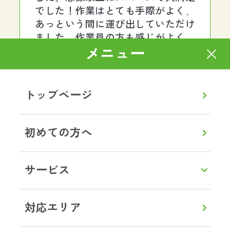
でした！作業はとても手際がよく、
あっという間に運び出していただけ
ました。作業員の方も感じがよく、
終始丁寧で安心してお任せできまし
メニュー
た。料金も明朗で、最初から最後ま
でストレスなく対応していただき、
本当に助かりました。また何かあれ
トップページ
ばぜひお願いしたいと思います。あ
りがとうございました。
初めての方へ
茨城県土浦市 G様
サービス
ゴミ屋敷片付け
一人暮らしをしていた母が孤独死し
対応エリア
ているとの連絡が。部屋はゴミ屋敷
状態で、とても清掃できるような状