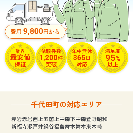
9,800
費用
円から
満足度
依頼件数
年中無休
業界
95
1,200
365
最安値
%
件
日
保証
突破
対応
以上
千代田町の対応エリア
赤岩
赤岩西
上五箇
上中森
下中森
萱野
昭和
新福寺
瀬戸井
鍋谷
福島
舞木
舞木東
木崎