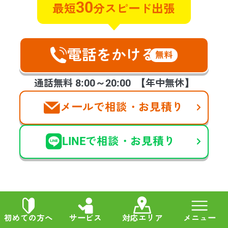
30
最短
分スピード出張
れ、すぐに対応します！と言ってく
ださったときのホッといたしまし
た。今回のような急な連絡を受けた
際は手が震えましたが、スタッフの
電話をかける
無料
方の対応良さ、作業もとてもスピー
ディーに進めて頂き、お願いして本
8:00～20:00
通話無料
【年中無休】
当に良かったです。
メールで相談・お見積り
他の声も見る
LINEで相談・お見積り
初めての方へ
サービス
対応エリア
メニュー