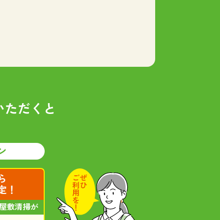
いただくと
ン
ら
定！
屋敷清掃が