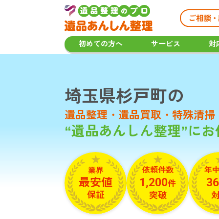
初めての方へ
サービス
対
埼玉県杉戸町の
遺品整理・遺品買取・
特殊清掃
“遺品あんしん整理”に
依頼件数
年
業界
最安値
1,200
36
件
保証
突破