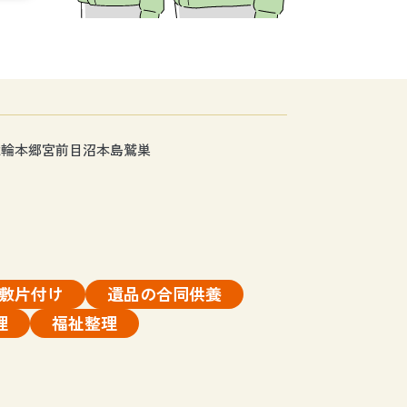
深輪
本郷
宮前
目沼
本島
鷲巣
敷片付け
遺品の合同供養
理
福祉整理