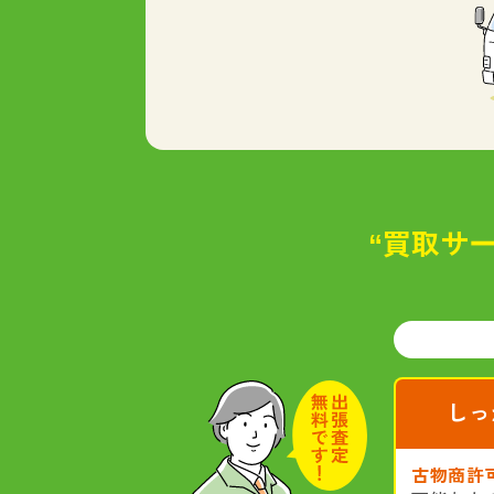
“買取サー
しっ
古物商許