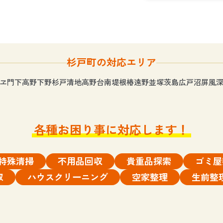
杉戸町の対応エリア
ヱ門
下高野
下野
杉戸
清地
高野台南
堤根
椿
遠野
並塚
茨島
広戸沼
屏風
各種お困り事に対応します！
特殊清掃
不用品回収
貴重品探索
ゴミ屋
取
ハウスクリーニング
空家整理
生前整