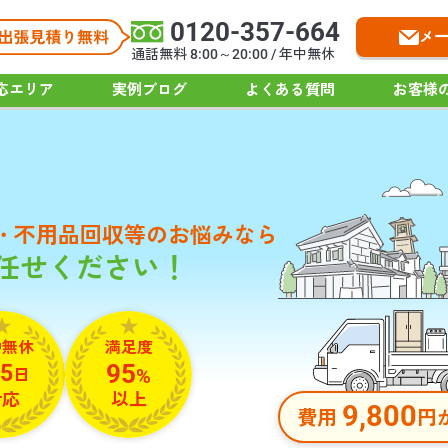
0120-357-664
メ
通話無料 8:00～20:00 / 年中無休
応エリア
実例ブログ
よくある質問
お客様
・不用品回収等の
お悩みなら
お任せください！
中無休
満足度
95
5
日
%
対応
以上
9,800
費用
円