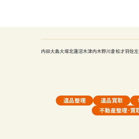
内田
大島
大塚
北蓮沼
木津内
木野川
倉松
才羽
佐左
遺品整理
遺品買取
不動産整理･買