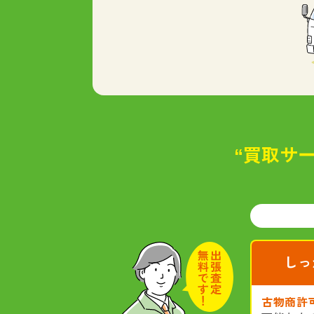
“買取サー
しっ
古物商許