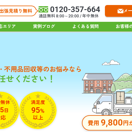
0120-357-664
メ
通話無料 8:00～20:00 / 年中無休
応エリア
実例ブログ
よくある質問
お客様
・不用品回収等の
お悩みなら
お任せください！
中無休
満足度
95
5
日
%
対応
以上
9,800
費用
円