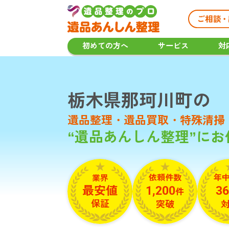
初めての方へ
サービス
対
栃木県那珂川町の
遺品整理・遺品買取・
特殊清掃
“遺品あんしん整理”に
依頼件数
年
業界
最安値
1,200
36
件
保証
突破