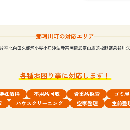
那珂川町の対応エリア
片平
北向田
久那瀬
小砂
小口
浄法寺
高岡
健武
富山
馬頭
松野
盛泉
谷川
各種お困り事に対応します！
特殊清掃
不用品回収
貴重品探索
ゴミ屋
取
ハウスクリーニング
空家整理
生前整