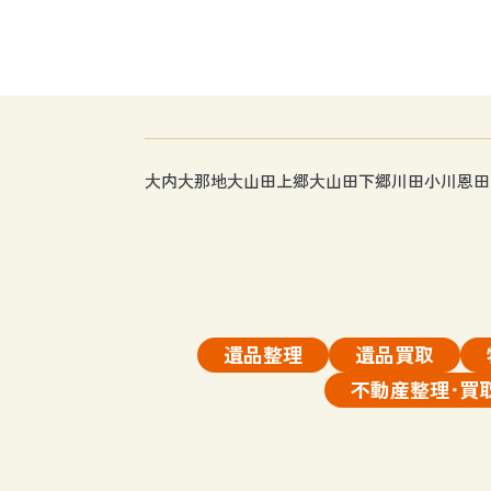
大内
大那地
大山田上郷
大山田下郷
川田
小川
恩田
遺品整理
遺品買取
不動産整理･買