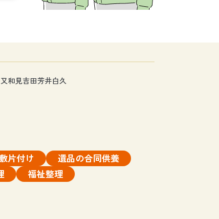
矢又
和見
吉田
芳井
白久
敷片付け
遺品の合同供養
理
福祉整理