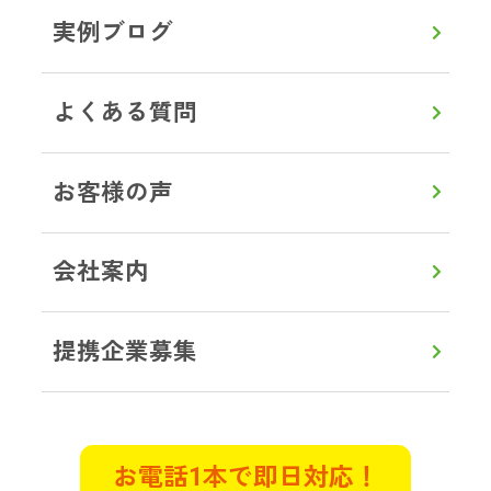
実例ブログ
一人暮らしをしていた母が孤独死し
ているとの連絡が。部屋はゴミ屋敷
状態で、とても清掃できるような状
よくある質問
況ではありませんでした。遠方のた
め立ち合いは出来ませんでしたが、
電話でとても親切丁寧に接していた
お客様の声
だきました。作業前に部屋の状態を
詳しく説明してくださり、見積もり
会社案内
も明確で作業中もこまめに連絡をい
ただき立ち合いができない不安は全
くありませんでした。
提携企業募集
東京都武蔵村山市 K様
遺品整理
特殊清掃
お電話1本で即日対応！