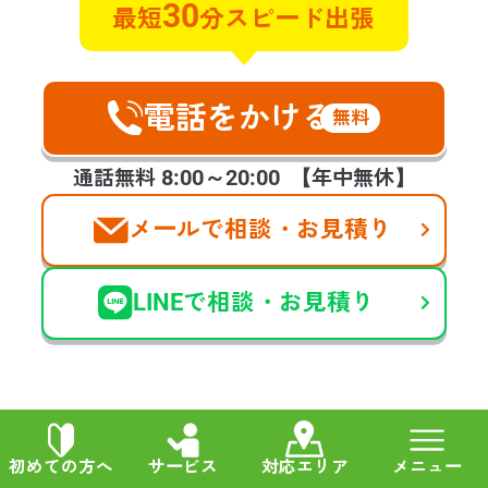
30
最短
分スピード出張
管理物件で自殺がおきてしまい特殊
清掃と遺品整理のご相談させていた
だきました。早朝で対応していただ
けるのか不安でしたが電話に出てく
電話をかける
無料
れ、すぐに対応します！と言ってく
ださったときのホッといたしまし
8:00～20:00
通話無料
【年中無休】
た。今回のような急な連絡を受けた
際は手が震えましたが、スタッフの
メールで相談・お見積り
方の対応良さ、作業もとてもスピー
ディーに進めて頂き、お願いして本
LINEで相談・お見積り
当に良かったです。
他の声も見る
初めての方へ
サービス
対応エリア
メニュー