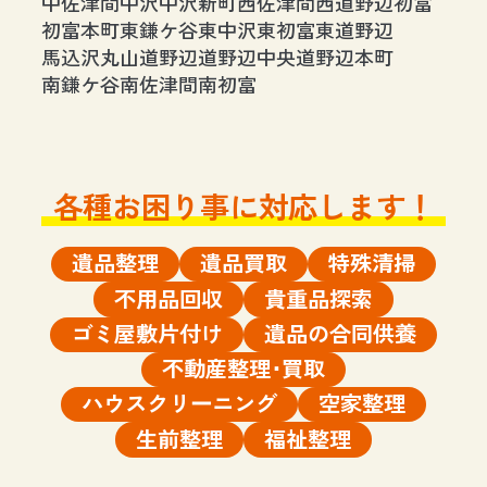
中佐津間
中沢
中沢新町
西佐津間
西道野辺
初富
初富本町
東鎌ケ谷
東中沢
東初富
東道野辺
馬込沢
丸山
道野辺
道野辺中央
道野辺本町
南鎌ケ谷
南佐津間
南初富
各種お困り事に対応します！
遺品整理
遺品買取
特殊清掃
不用品回収
貴重品探索
ゴミ屋敷片付け
遺品の合同供養
不動産整理･買取
ハウスクリーニング
空家整理
生前整理
福祉整理