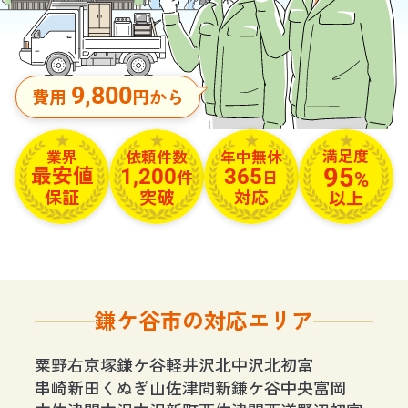
9,800
費用
円から
満足度
依頼件数
年中無休
業界
95
1,200
365
最安値
%
件
日
保証
突破
対応
以上
鎌ケ谷市の対応エリア
粟野
右京塚
鎌ケ谷
軽井沢
北中沢
北初富
串崎新田
くぬぎ山
佐津間
新鎌ケ谷
中央
富岡