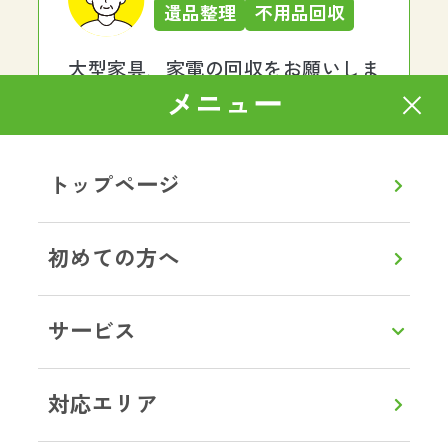
遺品整理
不用品回収
大型家具、家電の回収をお願いしま
した。想像以上にスムーズで大満足
メニュー
でした！作業はとても手際がよく、
あっという間に運び出していただけ
ました。作業員の方も感じがよく、
トップページ
終始丁寧で安心してお任せできまし
た。料金も明朗で、最初から最後ま
でストレスなく対応していただき、
初めての方へ
本当に助かりました。また何かあれ
ばぜひお願いしたいと思います。あ
りがとうございました。
サービス
茨城県土浦市 G様
対応エリア
ゴミ屋敷片付け