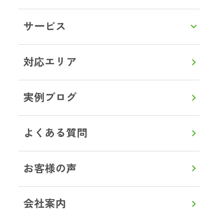
LINEで相談・お見積り
サービス
トップ
対応エリア
神奈川県
清川村
ブログ事例
対応エリア
実例ブログ
よくある質問
0120-357-664
通話無料
8:00～20:00
【年中無休】
お客様の声
メールで見積り・相談
会社案内
LINEから見積り・相談