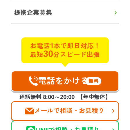
提携企業募集
初めての方へ
対応エリア
よくある質問
実例ブログ
サービス
お電話1本で即日対応！
30
最短
分スピード出張
遺品整理
遺品買取
特殊清掃
不用品回収
貴重品探索
ゴミ屋敷片付け
遺品の合同供養
不動産整理･買取
ハウスクリーニング
空家整理
電話をかける
生前整理
福祉整理
無料
お客様の声
会社案内
提携企業様の募集
8:00～20:00
通話無料
【年中無休】
メールで相談・お見積り
©2025 days,Inc