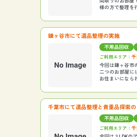
間取りのお部屋
様の方で整理を
が趣味でプラモデ
鎌ヶ谷市にて遺品整理の実施
不用品回収
千
ご利用エリア：
No Image
今回は鎌ヶ谷市
二つのお部屋に
お住まいになら
まで約２時間半
千葉市にて遺品整理と貴重品探索の
不用品回収
千
ご利用エリア：
No Image
今回は３LDK