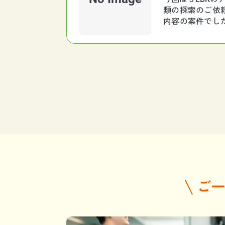
類の探索のご依
内容の案件でし
が一階だったの
投
稿
ナ
ビ
ゲ
ー
シ
ョ
ン
ご一