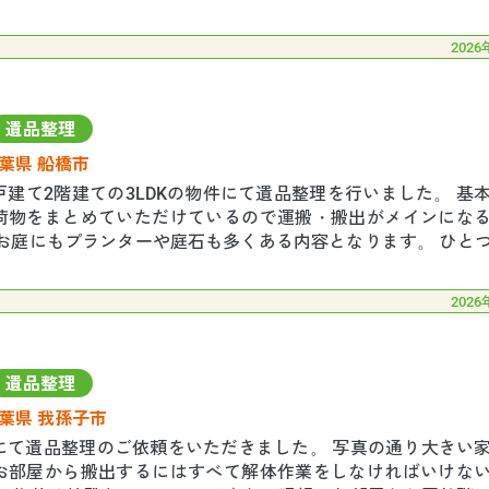
がら進めていきました。 無事にトラブルにな
2026
遺品整理
葉県 船橋市
建て2階建ての3LDKの物件にて遺品整理を行いました。 基
荷物をまとめていただけているので運搬・搬出がメインにな
 お庭にもプランターや庭石も多くある内容となります。 ひと
でお荷物も重量のあるものでありまし
2026
遺品整理
葉県 我孫子市
にて遺品整理のご依頼をいただきました。 写真の通り大きい
お部屋から搬出するにはすべて解体作業をしなければいけな