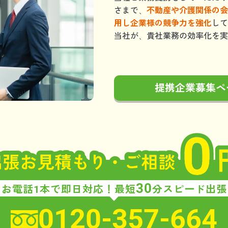
さまで、
不動産や介護関係の会
用し企業様の競争力を強化
して
当社が、貴社業務の効率化を実
提携企業募集ペ
30
お電話1本で即日対応！
最短
分スピード出張
0120-357-664