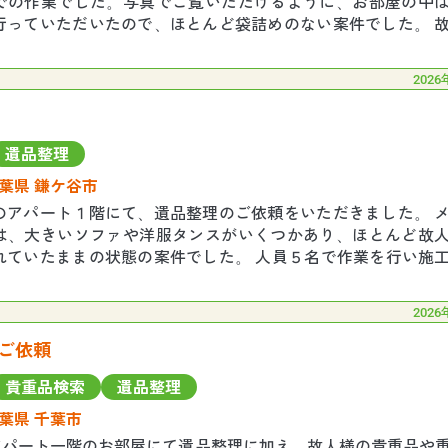
での作業でした。写真でご覧いただけるように、お部屋の中
行っていただいたので、ほとんど袋詰めのない案件でした。 
ルの制作をしていて、ご自身でDIYし
2026
遺品整理
葉県 鎌ケ谷市
のアパート１階にて、遺品整理のご依頼をいただきました。 
は、大きいソファや洋服タンスがいくつかあり、ほとんど故
れていたままの状態の案件でした。 人員５名で作業を行い施
でした。 お部屋からトラックを置いている
2026
ご依頼
貴重品検索
遺品整理
葉県 千葉市
のアパート一階のお部屋にて遺品整理に加え、故人様の貴重品や