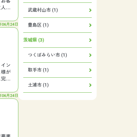
はお客
故人様
武蔵村山市 (1)
年06月24日
豊島区 (1)
茨城県 (3)
つくばみらい市 (1)
メイン
取手市 (1)
人様が
工完了
土浦市 (1)
年06月24日
重要書