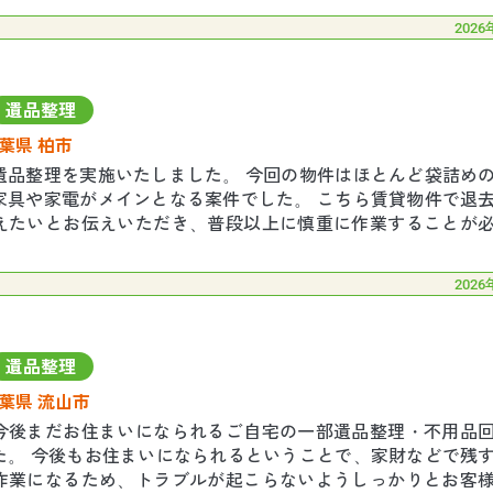
2026
遺品整理
葉県 柏市
遺品整理を実施いたしました。 今回の物件はほとんど袋詰め
家具や家電がメインとなる案件でした。 こちら賃貸物件で退
えたいとお伝えいただき、普段以上に慎重に作業することが
傷一つつけることなく無事に作業を終えるこ
2026
遺品整理
葉県 流山市
今後まだお住まいになられるご自宅の一部遺品整理・不用品
た。 今後もお住まいになられるということで、家財などで残
作業になるため、トラブルが起こらないようしっかりとお客