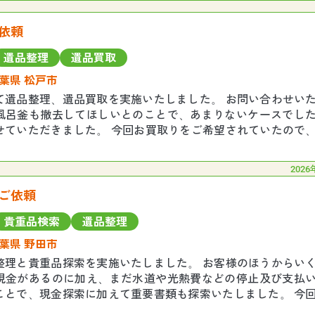
依頼
遺品整理
遺品買取
葉県 松戸市
て遺品整理、遺品買取を実施いたしました。 お問い合わせい
風呂釜も撤去してほしいとのことで、あまりないケースでし
せていただきました。 今回お買取りをご希望されていたので
させていただき合計4点のお買取りが決まり
2026
ご依頼
貴重品検索
遺品整理
葉県 野田市
整理と貴重品探索を実施いたしました。 お客様のほうからい
現金があるのに加え、まだ水道や光熱費などの停止及び支払
ことで、現金探索に加えて重要書類も探索いたしました。 今
要望いただいていた現金、重要書類がすべて