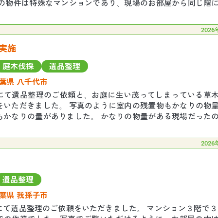
らの物件は特殊なマンションであり、現場のお部屋から同じ階
く、一つ上の階に上がってからしかエレベー
2026
実施
庭木伐採
遺品整理
葉県 八千代市
にて遺品整理のご依頼と、お庭に生い茂ってしまっている草
をいただきました。 写真のように室内の残置物もかなりの物
もかなりの量がありました。 かなりの物量がある現場だった
ルを３日間に設定しました。 １日目と２日
2026
遺品整理
葉県 我孫子市
にて遺品整理のご依頼をいただきました。 マンション３階で３