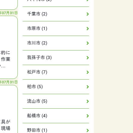
年07月31日
千葉市 (2)
市原市 (1)
市川市 (2)
本的に
我孫子市 (3)
る作業
つひと
松戸市 (7)
年07月31日
柏市 (5)
流山市 (5)
船橋市 (4)
家具が
い現場
野田市 (1)