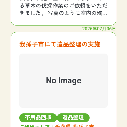
る草木の伐採作業のご依頼をいただ
きました。 写真のように室内の残置
物もかなりの物量があり、室外の草
木もかなりの量がありました。 かな
2026年07月06日
りの物量がある現場だったので、作
業スケジュールを３日間に設定しま
我孫子市にて遺品整理の実施
した。 １日目と２日
No Image
不用品回収
遺品整理