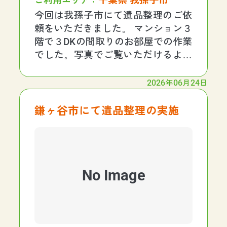
千葉県 我孫子市
ご利用エリア：
今回は我孫子市にて遺品整理のご依
頼をいただきました。 マンション３
階で３DKの間取りのお部屋での作業
でした。写真でご覧いただけるよう
に、お部屋の中はお客様の方で整理
を行っていただいたので、ほとんど
2026年06月24日
袋詰めのない案件でした。 故人様が
趣味でプラモデルの制作をしてい
鎌ヶ谷市にて遺品整理の実施
て、ご自身でDIYし
No Image