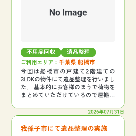
No Image
不用品回収
遺品整理
千葉県 船橋市
ご利用エリア：
今回は船橋市の戸建て2階建ての
3LDKの物件にて遺品整理を行いまし
た。 基本的にお客様のほうで荷物を
まとめていただけているので運搬・
搬出がメインになる作業となりまし
た。 お庭にもプランターや庭石も多
2026年07月31日
くある内容となります。 ひとつひと
つ大きいお部屋でお荷物も重量のあ
我孫子市にて遺品整理の実施
るものでありまし