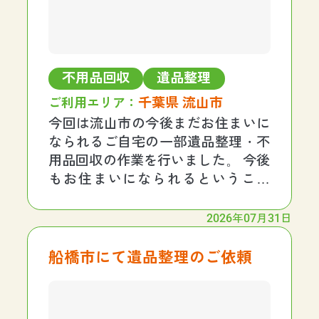
不用品回収
遺品整理
千葉県 流山市
ご利用エリア：
今回は流山市の今後まだお住まいに
なられるご自宅の一部遺品整理・不
用品回収の作業を行いました。 今後
もお住まいになられるということ
で、家財などで残すものがあるなか
での作業になるため、トラブルが起
2026年07月31日
こらないようしっかりとお客様にヒ
アリングをしながら進めていきまし
船橋市にて遺品整理のご依頼
た。 無事にトラブルにな