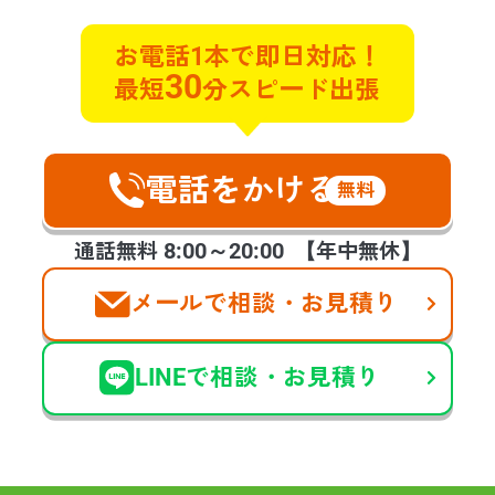
実例ブログ
サービス
お電話1本で即日対応！
30
最短
分スピード出張
遺品整理
遺品買取
特殊清掃
不用品回収
貴重品探索
ゴミ屋敷片付け
遺品の合同供養
不動産整理･買取
ハウスクリーニング
空家整理
電話をかける
生前整理
福祉整理
無料
お客様の声
会社案内
提携企業様の募集
8:00～20:00
通話無料
【年中無休】
メールで相談・お見積り
©2025 days,Inc
LINEで相談・お見積り