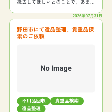
撤去してほしいとのことで、あまり
ないケースでしたがご要望通り作業
させていただきました。 今回お買取
2026年07月31日
りをご希望されていたので、お見積
り時に査定をさせていただき合計4
野田市にて遺品整理、貴重品探
点のお買取りが決まり
索のご依頼
No Image
不用品回収
貴重品検索
遺品整理