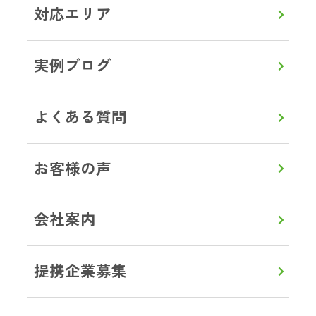
トップ
サービス一覧
遺品整理
ブログ事例
対応エリア
実例ブログ
よくある質問
0120-357-664
通話無料
8:00～20:00
【年中無休】
お客様の声
メールで見積り・相談
会社案内
LINEから見積り・相談
提携企業募集
初めての方へ
対応エリア
よくある質問