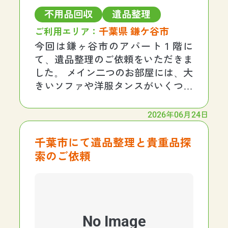
不用品回収
遺品整理
千葉県 鎌ケ谷市
ご利用エリア：
今回は鎌ヶ谷市のアパート１階に
て、遺品整理のご依頼をいただきま
した。 メイン二つのお部屋には、大
きいソファや洋服タンスがいくつか
あり、ほとんど故人様がお住まいに
なられていたままの状態の案件でし
2026年06月24日
た。 人員５名で作業を行い施工完了
まで約２時間半でした。 お部屋から
千葉市にて遺品整理と貴重品探
トラックを置いている
索のご依頼
No Image