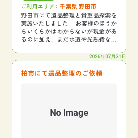
千葉県 野田市
ご利用エリア：
野田市にて遺品整理と貴重品探索を
実施いたしました。 お客様のほうか
らいくらかはわからないが現金があ
るのに加え、まだ水道や光熱費など
の停止及び支払いが終えていないと
のことで、現金探索に加えて重要書
2026年07月31日
類も探索いたしました。 今回も無事
お客様からご要望いただいていた現
柏市にて遺品整理のご依頼
金、重要書類がすべて
No Image