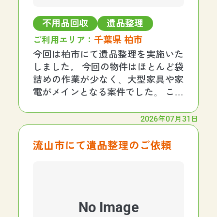
不用品回収
遺品整理
千葉県 柏市
ご利用エリア：
今回は柏市にて遺品整理を実施いた
しました。 今回の物件はほとんど袋
詰めの作業が少なく、大型家具や家
電がメインとなる案件でした。 こち
ら賃貸物件で退去費用を可能な限り
抑えたいとお伝えいただき、普段以
2026年07月31日
上に慎重に作業することが必要でし
た。 今回も傷一つつけることなく無
流山市にて遺品整理のご依頼
事に作業を終えるこ
No Image