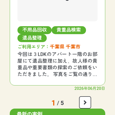
不用品回収
貴重品検索
遺品整理
千葉県 千葉市
ご利用エリア：
今回は３LDKのアパート一階のお部
屋にて遺品整理に加え、故人様の貴
重品や重要書類の探索のご依頼をい
ただきました。 写真をご覧の通り大
きい家具や家電等が多い内容の案件
でした。 お客様のほうでお片付けを
2026年06月20日
していただいていたことと、お部屋
投
が一階だったので作業員４名でした
1
/
5
稿
が、約４時間で作業
ナ
最新の実例