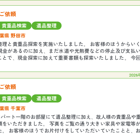
ご依頼
貴重品検索
遺品整理
葉県 野田市
整理と貴重品探索を実施いたしました。 お客様のほうからい
現金があるのに加え、まだ水道や光熱費などの停止及び支払
ことで、現金探索に加えて重要書類も探索いたしました。 今
要望いただいていた現金、重要書類がすべて
2026
ご依頼
貴重品検索
遺品整理
葉県 千葉市
のアパート一階のお部屋にて遺品整理に加え、故人様の貴重品や
頼をいただきました。 写真をご覧の通り大きい家具や家電等
た。 お客様のほうでお片付けをしていただいていたことと、
で作業員４名でしたが、約４時間で作業