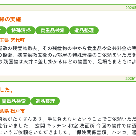
2026
掃の実施
け
特殊清掃
貴重品検索
遺品整理
玉県 宮代町
屋敷の残置物撤去、その残置物の中から貴重品や公共料金の
の探索、残置物撤去後のお部屋の特殊清掃のご依頼をいただ
通り残置物は天井に差し掛かるほどの物量で、足場もまともに
ありませんでした。お客様の探索物を見逃さな
2026
した。
貴重品検索
遺品整理
葉県 松戸市
荷物がたくさんあり、手に負えないということでご依頼いた
行いました。 玄関 キッチン 和室 洗面所 今回の物件では
というご依頼をいただきました。 ”保険関係書類、ハンコ、