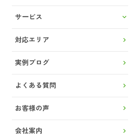
LINEで相談・お見積り
サービス
トップ
対応エリア
東京都
西東京市
ブログ事例
対応エリア
実例ブログ
よくある質問
0120-357-664
通話無料
8:00～20:00
【年中無休】
お客様の声
メールで見積り・相談
会社案内
LINEから見積り・相談