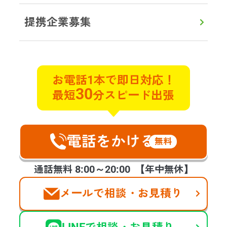
提携企業募集
初めての方へ
対応エリア
よくある質問
実例ブログ
サービス
お電話1本で即日対応！
30
最短
分スピード出張
遺品整理
遺品買取
特殊清掃
不用品回収
貴重品探索
ゴミ屋敷片付け
遺品の合同供養
不動産整理･買取
ハウスクリーニング
空家整理
電話をかける
生前整理
福祉整理
無料
お客様の声
会社案内
提携企業様の募集
8:00～20:00
通話無料
【年中無休】
メールで相談・お見積り
©2025 days,Inc