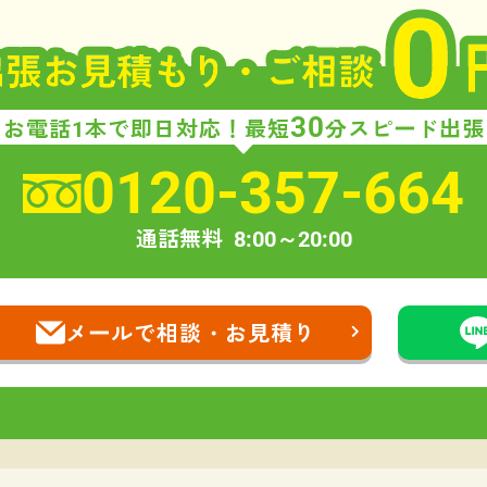
30
お電話1本で即日対応！
最短
分スピード出張
0120-357-664
通話無料
8:00～20:00
メールで相談・お見積り