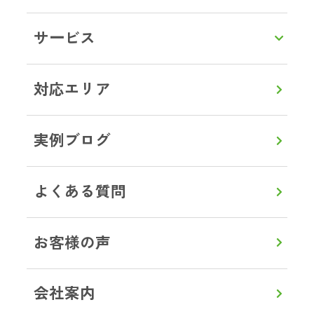
LINEで相談・お見積り
サービス
トップ
対応エリア
東京都
調布市
ブログ事例
対応エリア
実例ブログ
よくある質問
0120-357-664
通話無料
8:00～20:00
【年中無休】
お客様の声
メールで見積り・相談
会社案内
LINEから見積り・相談