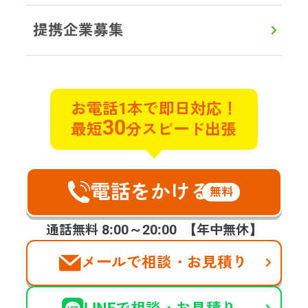
提携企業募集
初めての方へ
対応エリア
よくある質問
実例ブログ
サービス
お電話1本で即日対応！
30
最短
分スピード出張
遺品整理
遺品買取
特殊清掃
不用品回収
貴重品探索
ゴミ屋敷片付け
遺品の合同供養
不動産整理･買取
ハウスクリーニング
空家整理
電話をかける
生前整理
福祉整理
無料
お客様の声
会社案内
提携企業様の募集
8:00～20:00
通話無料
【年中無休】
メールで相談・お見積り
©2025 days,Inc