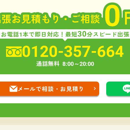
30
お電話1本で即日対応！
最短
分スピード出張
0120-357-664
通話無料
8:00～20:00
メールで相談・お見積り