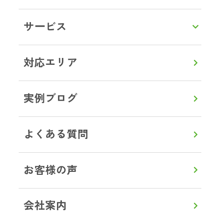
LINEで相談・お見積り
サービス
トップ
対応エリア
栃木県
日光市
ブログ事例
対応エリア
実例ブログ
よくある質問
0120-357-664
通話無料
8:00～20:00
【年中無休】
お客様の声
メールで見積り・相談
会社案内
LINEから見積り・相談