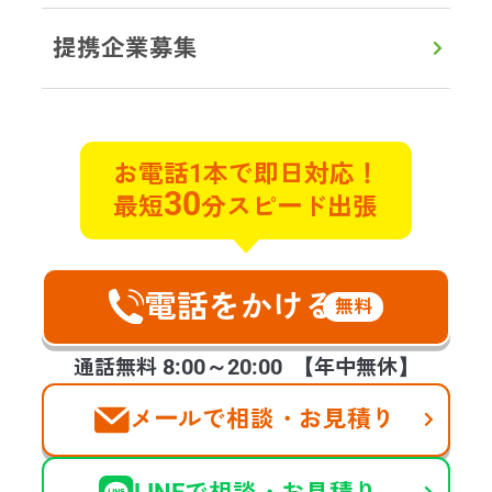
提携企業募集
初めての方へ
対応エリア
よくある質問
実例ブログ
サービス
お電話1本で即日対応！
30
最短
分スピード出張
遺品整理
遺品買取
特殊清掃
不用品回収
貴重品探索
ゴミ屋敷片付け
遺品の合同供養
不動産整理･買取
ハウスクリーニング
空家整理
電話をかける
生前整理
福祉整理
無料
お客様の声
会社案内
提携企業様の募集
8:00～20:00
通話無料
【年中無休】
メールで相談・お見積り
©2025 days,Inc