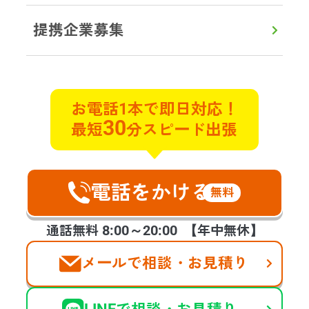
提携企業募集
初めての方へ
対応エリア
よくある質問
実例ブログ
サービス
お電話1本で即日対応！
30
最短
分スピード出張
遺品整理
遺品買取
特殊清掃
不用品回収
貴重品探索
ゴミ屋敷片付け
遺品の合同供養
不動産整理･買取
ハウスクリーニング
空家整理
電話をかける
生前整理
福祉整理
無料
お客様の声
会社案内
提携企業様の募集
8:00～20:00
通話無料
【年中無休】
メールで相談・お見積り
©2025 days,Inc