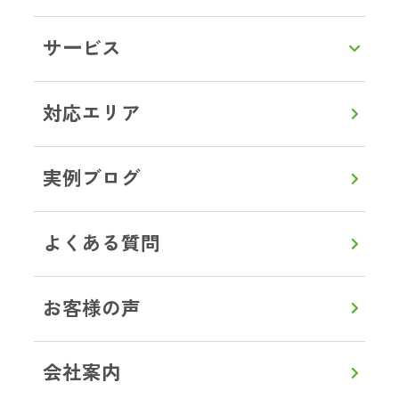
LINEで相談・お見積り
サービス
トップ
対応エリア
栃木県
那須烏山市
ブログ事例
対応エリア
実例ブログ
よくある質問
0120-357-664
通話無料
8:00～20:00
【年中無休】
お客様の声
メールで見積り・相談
会社案内
LINEから見積り・相談