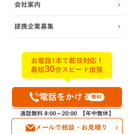
会社案内
LINEから見積り・相談
提携企業募集
初めての方へ
対応エリア
よくある質問
実例ブログ
サービス
お電話1本で即日対応！
30
最短
分スピード出張
遺品整理
遺品買取
特殊清掃
不用品回収
貴重品探索
ゴミ屋敷片付け
遺品の合同供養
不動産整理･買取
ハウスクリーニング
空家整理
電話をかける
生前整理
福祉整理
無料
お客様の声
会社案内
提携企業様の募集
8:00～20:00
通話無料
【年中無休】
メールで相談・お見積り
©2025 days,Inc