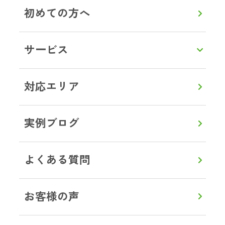
初めての方へ
LINEで相談・お見積り
サービス
トップ
対応エリア
埼玉県
さいたま市
南区
ブログ事例
対応エリア
実例ブログ
よくある質問
0120-357-664
通話無料
8:00～20:00
【年中無休】
お客様の声
メールで見積り・相談