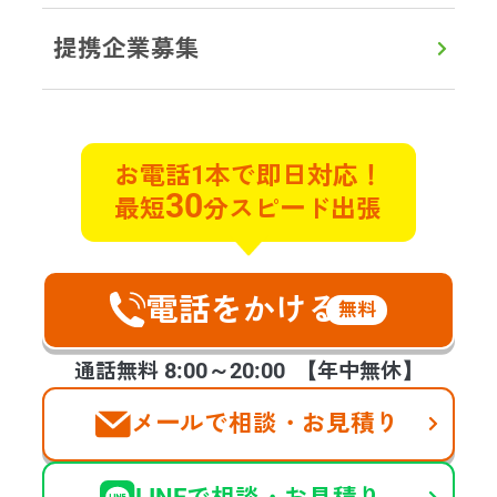
提携企業募集
初めての方へ
対応エリア
よくある質問
実例ブログ
サービス
お電話1本で即日対応！
30
最短
分スピード出張
遺品整理
遺品買取
特殊清掃
不用品回収
貴重品探索
ゴミ屋敷片付け
遺品の合同供養
不動産整理･買取
ハウスクリーニング
空家整理
電話をかける
生前整理
福祉整理
無料
お客様の声
会社案内
提携企業様の募集
8:00～20:00
通話無料
【年中無休】
メールで相談・お見積り
©2025 days,Inc