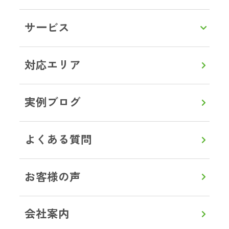
LINEで相談・お見積り
サービス
トップ
対応エリア
埼玉県
越谷市
ブログ事例
対応エリア
実例ブログ
よくある質問
0120-357-664
通話無料
8:00～20:00
【年中無休】
お客様の声
メールで見積り・相談
会社案内
LINEから見積り・相談