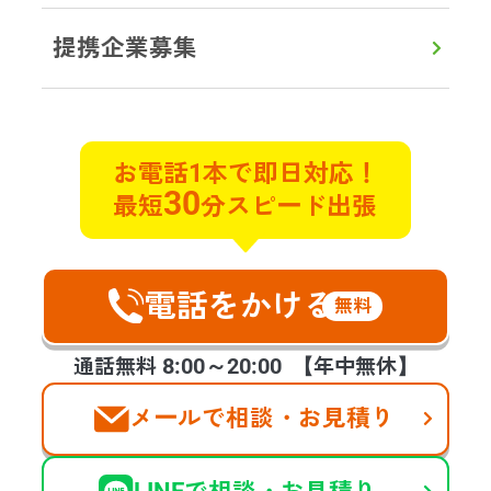
提携企業募集
初めての方へ
対応エリア
よくある質問
実例ブログ
サービス
お電話1本で即日対応！
30
最短
分スピード出張
遺品整理
遺品買取
特殊清掃
不用品回収
貴重品探索
ゴミ屋敷片付け
遺品の合同供養
不動産整理･買取
ハウスクリーニング
空家整理
電話をかける
生前整理
福祉整理
無料
お客様の声
会社案内
提携企業様の募集
8:00～20:00
通話無料
【年中無休】
メールで相談・お見積り
©2025 days,Inc