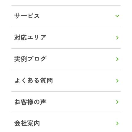
LINEで相談・お見積り
サービス
トップ
対応エリア
埼玉県
入間市
ブログ事例
対応エリア
実例ブログ
よくある質問
0120-357-664
通話無料
8:00～20:00
【年中無休】
お客様の声
メールで見積り・相談
会社案内
LINEから見積り・相談