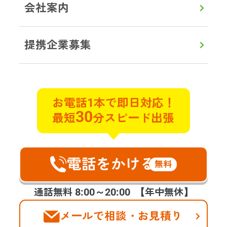
会社案内
LINEから見積り・相談
提携企業募集
初めての方へ
対応エリア
よくある質問
実例ブログ
サービス
お電話1本で即日対応！
30
最短
分スピード出張
遺品整理
遺品買取
特殊清掃
不用品回収
貴重品探索
ゴミ屋敷片付け
遺品の合同供養
不動産整理･買取
ハウスクリーニング
空家整理
電話をかける
生前整理
福祉整理
無料
お客様の声
会社案内
提携企業様の募集
8:00～20:00
通話無料
【年中無休】
メールで相談・お見積り
©2025 days,Inc