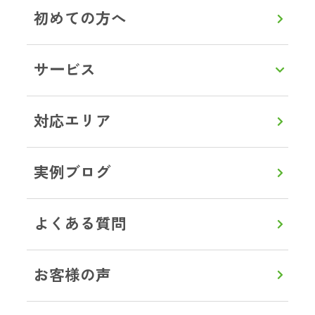
初めての方へ
LINEで相談・お見積り
サービス
トップ
対応エリア
神奈川県
横浜市
保土ケ谷区
ブログ事例
対応エリア
実例ブログ
よくある質問
0120-357-664
通話無料
8:00～20:00
【年中無休】
お客様の声
メールで見積り・相談