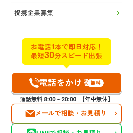
提携企業募集
初めての方へ
対応エリア
よくある質問
実例ブログ
サービス
お電話1本で即日対応！
30
最短
分スピード出張
遺品整理
遺品買取
特殊清掃
不用品回収
貴重品探索
ゴミ屋敷片付け
遺品の合同供養
不動産整理･買取
ハウスクリーニング
空家整理
電話をかける
生前整理
福祉整理
無料
お客様の声
会社案内
提携企業様の募集
8:00～20:00
通話無料
【年中無休】
メールで相談・お見積り
©2025 days,Inc