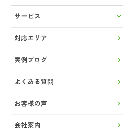
LINEで相談・お見積り
サービス
トップ
対応エリア
神奈川県
横浜市
ブログ事例
対応エリア
実例ブログ
よくある質問
0120-357-664
通話無料
8:00～20:00
【年中無休】
お客様の声
メールで見積り・相談
会社案内
LINEから見積り・相談