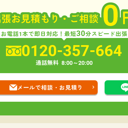
30
お電話1本で即日対応！
最短
分スピード出張
0120-357-664
通話無料
8:00～20:00
メールで相談・お見積り