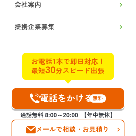
会社案内
LINEから見積り・相談
提携企業募集
初めての方へ
対応エリア
よくある質問
実例ブログ
サービス
お電話1本で即日対応！
30
最短
分スピード出張
遺品整理
遺品買取
特殊清掃
不用品回収
貴重品探索
ゴミ屋敷片付け
遺品の合同供養
不動産整理･買取
ハウスクリーニング
空家整理
電話をかける
生前整理
福祉整理
無料
お客様の声
会社案内
提携企業様の募集
8:00～20:00
通話無料
【年中無休】
メールで相談・お見積り
©2025 days,Inc