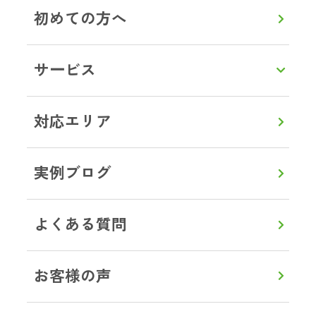
初めての方へ
LINEで相談・お見積り
サービス
トップ
対応エリア
茨城県
ひたちなか市⁩
ブログ事例
対応エリア
実例ブログ
よくある質問
0120-357-664
通話無料
8:00～20:00
【年中無休】
お客様の声
メールで見積り・相談