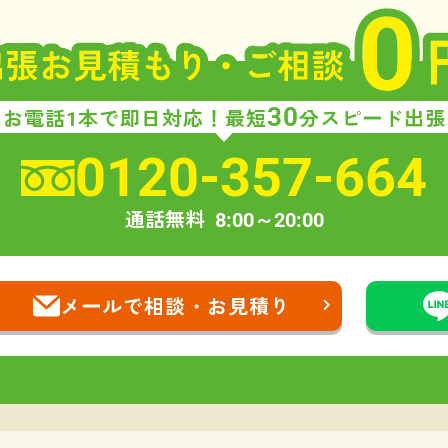
30
お電話1本で即日対応！
最短
分スピード出張
0120-357-664
通話無料
8:00～20:00
メールで相談・お見積り