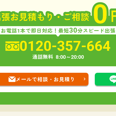
30
お電話1本で即日対応！
最短
分スピード出張
0120-357-664
通話無料
8:00～20:00
メールで相談・お見積り