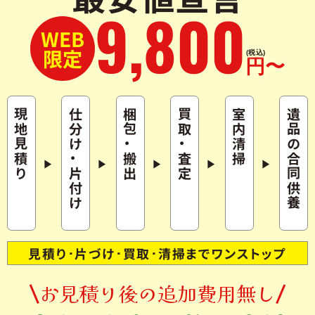
9
,
800
WEB
限定
(税込)
円〜
現地見積り
仕分け
梱包
買取
室内清掃
遺品の合同供養
・
・
・
搬出
査定
片付け
見積り･片づけ･買取･清掃までワンストップ
お見積り後の追加費用無し