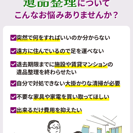
遺品整理
について
こんなお悩みありませんか？
突然で何をすれば
いいのか分からない
遠方に住んでいるので
足を運べない
退去期限までに
施設や賃貸マンション
の
遺品整理を終わらせたい
自分で対処できない
大掛かりな清掃が必要
不要な
家具や家電を買い取ってほしい
出来るだけ費用を抑えたい