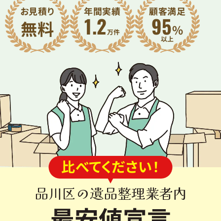
お見積り
年間実績
顧客満足
1.2
95
無料
%
万件
比べてください！
品川区の遺品整理業者内
最安値宣言