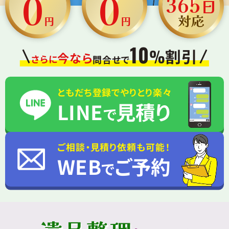
0
0
365
日
対応
円
円
10
割引
%
今なら
さらに
問合せで
ともだち登録でやりとり楽々
LINE
見積り
で
ご相談・見積り依頼も可能！
WEB
ご予約
で