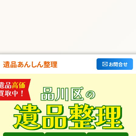
遺品あんしん整理
お問合せ
遺品
高価
品川区
の
買取中！
遺品整理