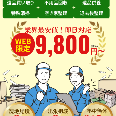
遺品買い取り
不用品回収
遺品供養
特殊清掃
空き家整理
退去後整理
業界最安値！即日対応
9
,
800
WEB
限定
(税込)
円〜
年中無休
現地見積
出張相談