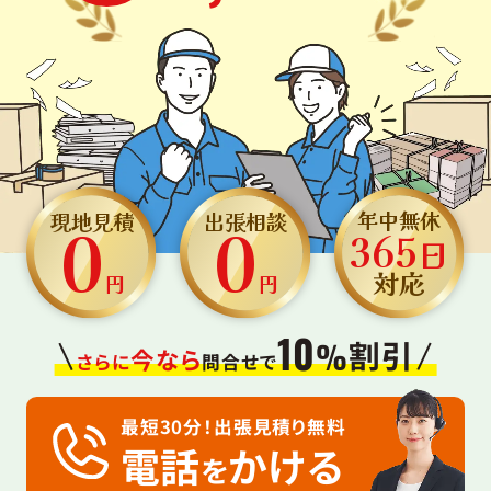
0
0
年中無休
現地見積
出張相談
365
日
対応
円
円
10
割引
%
今なら
さらに
問合せで
最短30分！出張見積り無料
電話
かける
を