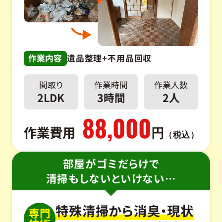
作業内容
遺品整理+不用品回収
間取り
作業時間
作業人数
2LDK
3時間
2人
88,000
作業費用
円
（税込）
部屋がゴミだらけで
清掃もしないといけない…
特殊清掃から消臭・現状
専門