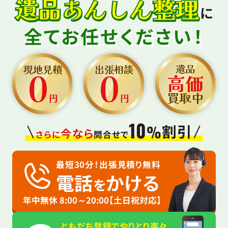
遺品あんしん整理
に
全てお任せください！
0
0
遺品
現地見積
出張相談
高価
買取中
円
円
10
割引
%
今なら
さらに
問合せで
最短30分！出張見積り無料
電話
かける
を
年中無休 8:00～20:00【土日祝対応】
ともだち登録でやりとり楽々