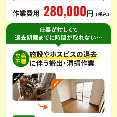
280,000
作業費用
円
（税込）
仕事が忙しくて
退去期限までに時間が取れない…
施設やホスピスの退去
立会
不要
に伴う搬出・清掃作業