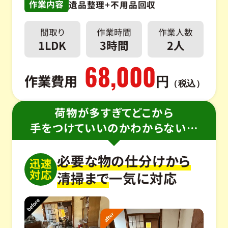
作業内容
遺品整理+不用品回収
間取り
作業時間
作業人数
1LDK
3時間
2人
68,000
作業費用
円
（税込）
荷物が多すぎてどこから
手をつけていいのかわからない…
必要な物の仕分けから
迅速
対応
清掃まで
一気に対応