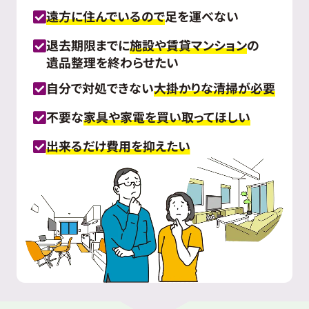
遠方に住んでいるので
足を運べない
退去期限までに
施設や賃貸マンション
の
遺品整理を終わらせたい
自分で対処できない
大掛かりな清掃が必要
不要な
家具や家電を買い取ってほしい
出来るだけ費用を抑えたい