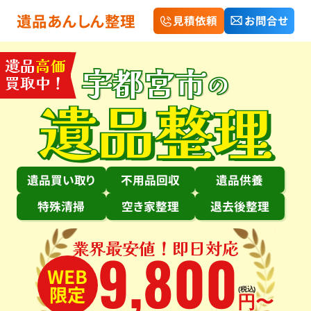
遺品あんしん整理
見積依頼
お問合せ
遺品
高価
宇都宮市
の
買取中！
遺品整理
遺品買い取り
不用品回収
遺品供養
特殊清掃
空き家整理
退去後整理
業界最安値！即日対応
9
,
800
WEB
限定
(税込)
円〜