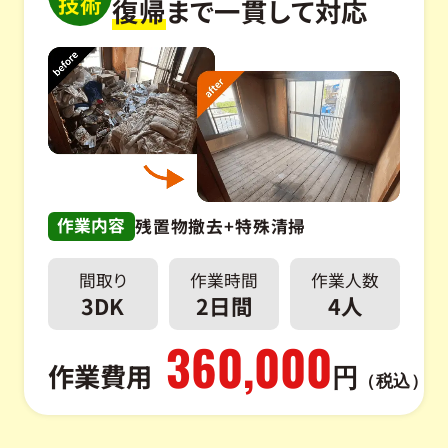
技術
復帰
まで一貫して対応
作業内容
残置物撤去+特殊清掃
間取り
作業時間
作業人数
3DK
2日間
4人
360,000
作業費用
円
（税込）