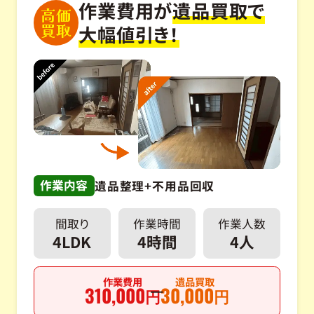
作業費用が
遺品買取で
高価
買取
大幅値引き！
作業内容
遺品整理+不用品回収
間取り
作業時間
作業人数
4LDK
4時間
4人
作業費用
遺品買取
310,000
30,000
円
円