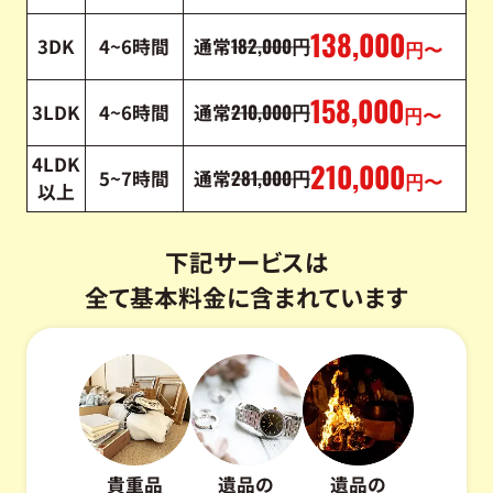
138,000
182,000
3DK
4~6時間
通常
円
円〜
158,000
210,000
3LDK
4~6時間
通常
円
円〜
4LDK
210,000
281,000
5~7時間
通常
円
円〜
以上
下記サービスは
全て基本料金に含まれています
貴重品
遺品の
遺品の