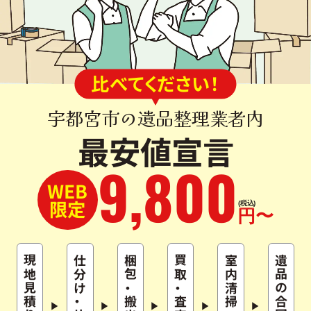
比べてください！
宇都宮市の遺品整理業者内
最安値宣言
9
,
800
WEB
限定
(税込)
円〜
現地見積り
仕分け
梱包
買取
室内清掃
遺品の合同供養
・
・
・
搬出
査定