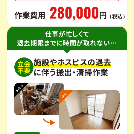
280,000
作業費用
円
（税込）
仕事が忙しくて
退去期限までに時間が取れない…
施設やホスピスの退去
立会
不要
に伴う搬出・清掃作業