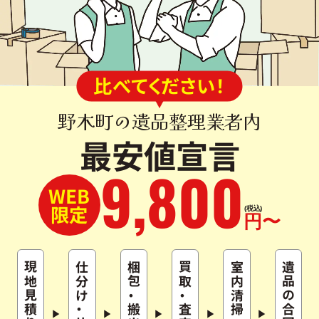
比べてください！
野木町の遺品整理業者内
最安値宣言
9
,
800
WEB
限定
(税込)
円〜
現地見積り
仕分け
梱包
買取
室内清掃
遺品の合同供養
・
・
・
搬出
査定