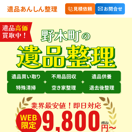
遺品あんしん整理
見積依頼
お問合せ
遺品
高価
野木町
の
買取中！
遺品整理
遺品買い取り
不用品回収
遺品供養
特殊清掃
空き家整理
退去後整理
業界最安値！即日対応
9
,
800
WEB
限定
(税込)
円〜