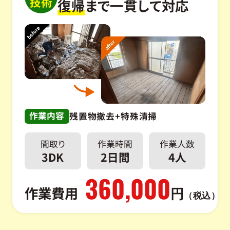
技術
復帰
まで一貫して対応
作業内容
残置物撤去+特殊清掃
間取り
作業時間
作業人数
3DK
2日間
4人
360,000
作業費用
円
（税込）