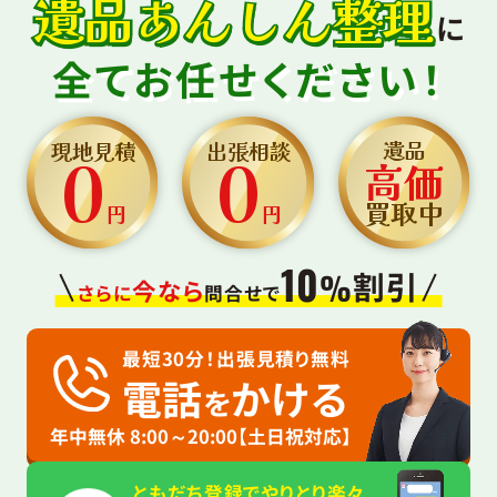
遺品あんしん整理
に
全てお任せください！
0
0
遺品
現地見積
出張相談
高価
買取中
円
円
10
割引
%
今なら
さらに
問合せで
最短30分！出張見積り無料
電話
かける
を
年中無休 8:00～20:00【土日祝対応】
ともだち登録でやりとり楽々