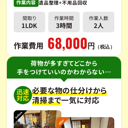
作業内容
遺品整理+不用品回収
間取り
作業時間
作業人数
1LDK
3時間
2人
68,000
作業費用
円
（税込）
荷物が多すぎてどこから
手をつけていいのかわからない…
必要な物の仕分けから
迅速
対応
清掃まで
一気に対応