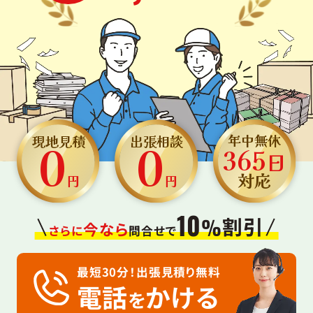
0
0
年中無休
現地見積
出張相談
365
日
対応
円
円
10
割引
%
今なら
さらに
問合せで
最短30分！出張見積り無料
電話
かける
を