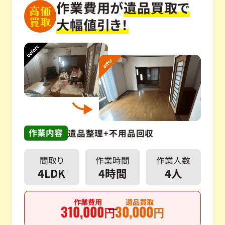
作業費用が
遺品買取で
高価
買取
大幅値引き！
作業内容
遺品整理+不用品回収
間取り
作業時間
作業人数
4LDK
4時間
4人
作業費用
遺品買取
310,000
30,000
円
円