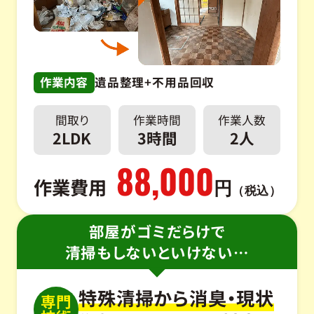
作業内容
遺品整理+不用品回収
間取り
作業時間
作業人数
2LDK
3時間
2人
88,000
作業費用
円
（税込）
部屋がゴミだらけで
清掃もしないといけない…
特殊清掃から消臭・現状
専門