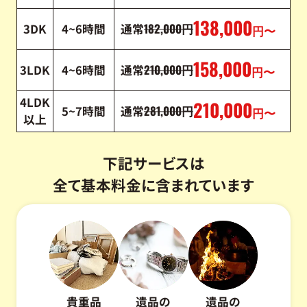
138,000
182,000
3DK
4~6時間
通常
円
円〜
158,000
210,000
3LDK
4~6時間
通常
円
円〜
4LDK
210,000
281,000
5~7時間
通常
円
円〜
以上
下記サービスは
全て基本料金に含まれています
貴重品
遺品の
遺品の