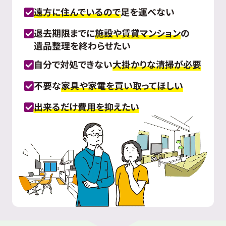
遠方に住んでいるので
足を運べない
退去期限までに
施設や賃貸マンション
の
遺品整理を終わらせたい
自分で対処できない
大掛かりな清掃が必要
不要な
家具や家電を買い取ってほしい
出来るだけ費用を抑えたい