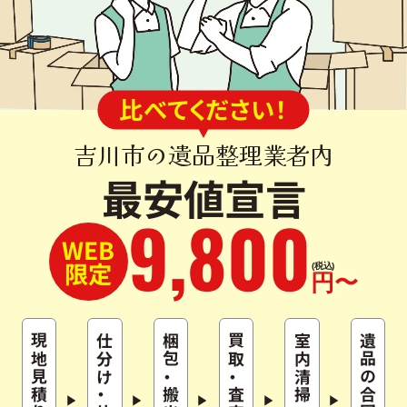
比べてください！
吉川市の遺品整理業者内
最安値宣言
9
,
800
WEB
限定
(税込)
円〜
現地見積り
仕分け
梱包
買取
室内清掃
遺品の合同供養
・
・
・
搬出
査定