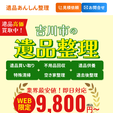
遺品あんしん整理
見積依頼
お問合せ
遺品
高価
吉川市
の
買取中！
遺品整理
遺品買い取り
不用品回収
遺品供養
特殊清掃
空き家整理
退去後整理
業界最安値！即日対応
9
,
800
WEB
限定
(税込)
円〜