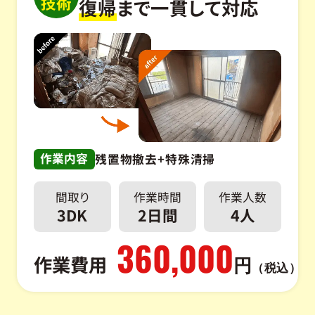
技術
復帰
まで一貫して対応
作業内容
残置物撤去+特殊清掃
間取り
作業時間
作業人数
3DK
2日間
4人
360,000
作業費用
円
（税込）