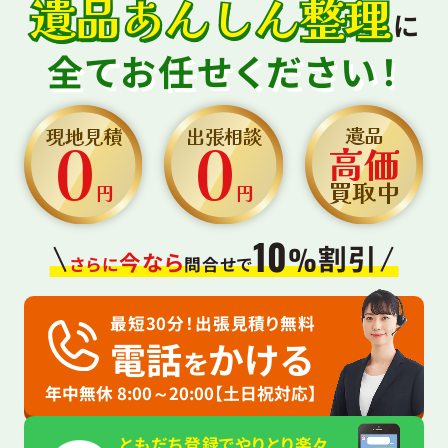
遺品あんしん整理
に
全てお任せください！
0
0
遺品
現地見積
出張相談
高価
買取中
円
円
10
割引
%
今なら
さらに
問合せで
最短30分！出張見積り無料
電話
かける
を
年中無休 8:00～20:00【土日祝対応】
ともだち登録でやりとり楽々