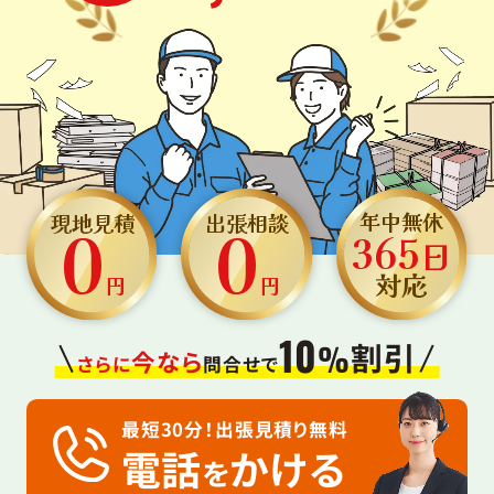
0
0
年中無休
現地見積
出張相談
365
日
対応
円
円
10
割引
%
今なら
さらに
問合せで
最短30分！出張見積り無料
電話
かける
を