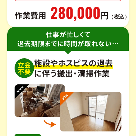
280,000
作業費用
円
（税込）
仕事が忙しくて
退去期限までに時間が取れない…
施設やホスピスの退去
立会
不要
に伴う搬出・清掃作業