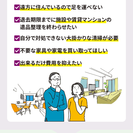
遠方に住んでいるので
足を運べない
退去期限までに
施設や賃貸マンション
の
遺品整理を終わらせたい
自分で対処できない
大掛かりな清掃が必要
不要な
家具や家電を買い取ってほしい
出来るだけ費用を抑えたい