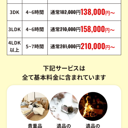
138,000
182,000
3DK
4~6時間
通常
円
円〜
158,000
210,000
3LDK
4~6時間
通常
円
円〜
4LDK
210,000
281,000
5~7時間
通常
円
円〜
以上
下記サービスは
全て基本料金に含まれています
貴重品
遺品の
遺品の