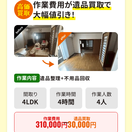
作業費用が
遺品買取で
高価
買取
大幅値引き！
作業内容
遺品整理+不用品回収
間取り
作業時間
作業人数
4LDK
4時間
4人
作業費用
遺品買取
310,000
30,000
円
円