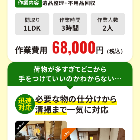
作業内容
遺品整理+不用品回収
間取り
作業時間
作業人数
1LDK
3時間
2人
68,000
作業費用
円
（税込）
荷物が多すぎてどこから
手をつけていいのかわからない…
必要な物の仕分けから
迅速
対応
清掃まで
一気に対応