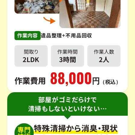
作業内容
遺品整理+不用品回収
間取り
作業時間
作業人数
2LDK
3時間
2人
88,000
作業費用
円
（税込）
部屋がゴミだらけで
清掃もしないといけない…
特殊清掃から消臭・現状
専門