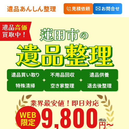
遺品あんしん整理
見積依頼
お問合せ
遺品
高価
蓮田市
の
買取中！
遺品整理
遺品買い取り
不用品回収
遺品供養
特殊清掃
空き家整理
退去後整理
業界最安値！即日対応
9
,
800
WEB
限定
(税込)
円〜