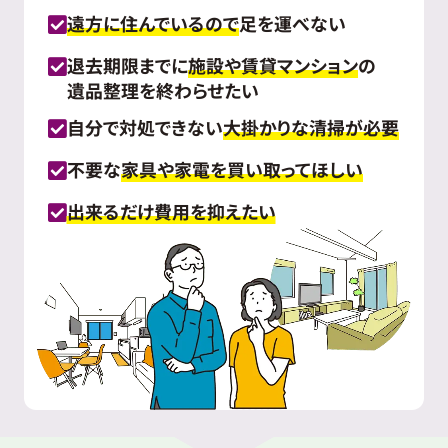
遠方に住んでいるので
足を運べない
退去期限までに
施設や賃貸マンション
の
遺品整理を終わらせたい
自分で対処できない
大掛かりな清掃が必要
不要な
家具や家電を買い取ってほしい
出来るだけ費用を抑えたい