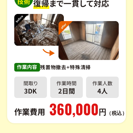
技術
復帰
まで一貫して対応
作業内容
残置物撤去+特殊清掃
間取り
作業時間
作業人数
3DK
2日間
4人
360,000
作業費用
円
（税込）