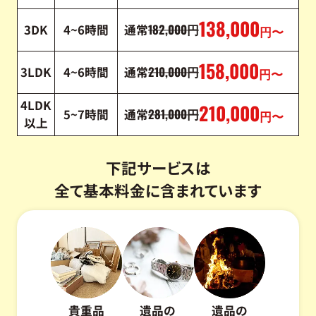
138,000
182,000
3DK
4~6時間
通常
円
円〜
158,000
210,000
3LDK
4~6時間
通常
円
円〜
4LDK
210,000
281,000
5~7時間
通常
円
円〜
以上
下記サービスは
全て基本料金に含まれています
貴重品
遺品の
遺品の