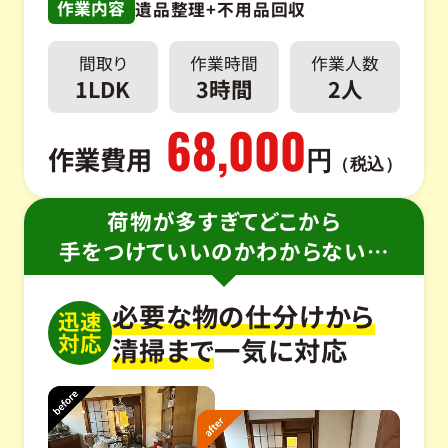
作業内容
遺品整理+不用品回収
間取り
作業時間
作業人数
1LDK
3時間
2人
68,000
作業費用
円
（税込）
荷物が多すぎてどこから
手をつけていいのかわからない…
必要な物の仕分けから
迅速
対応
清掃まで
一気に対応