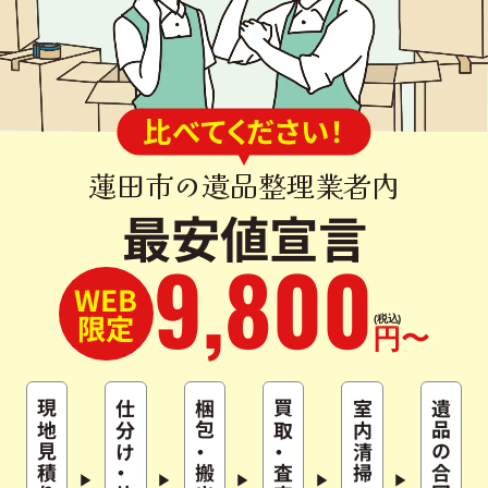
比べてください！
蓮田市の遺品整理業者内
最安値宣言
9
,
800
WEB
限定
(税込)
円〜
現地見積り
仕分け
梱包
買取
室内清掃
遺品の合同供養
・
・
・
搬出
査定