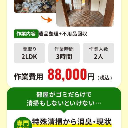
作業内容
遺品整理+不用品回収
間取り
作業時間
作業人数
2LDK
3時間
2人
88,000
作業費用
円
（税込）
部屋がゴミだらけで
清掃もしないといけない…
特殊清掃から消臭・現状
専門