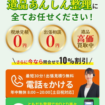
遺品あんしん整理
に
全てお任せください！
0
0
遺品
現地見積
出張相談
高価
買取中
円
円
10
割引
%
今なら
さらに
問合せで
最短30分！出張見積り無料
電話
かける
を
年中無休 8:00～20:00【土日祝対応】
ともだち登録でやりとり楽々