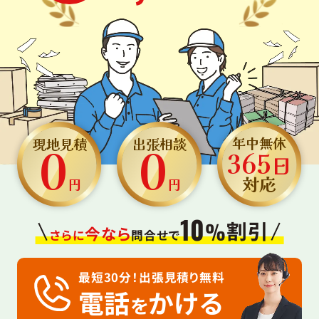
0
0
年中無休
現地見積
出張相談
365
日
対応
円
円
10
割引
%
今なら
さらに
問合せで
最短30分！出張見積り無料
電話
かける
を