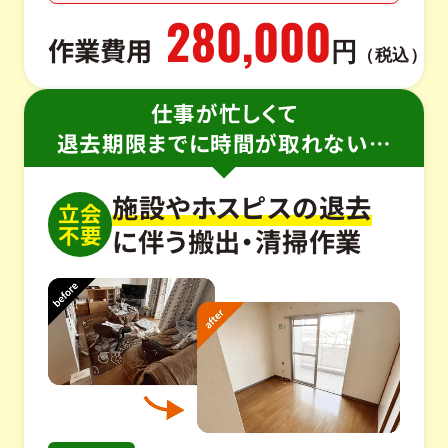
280,000
作業費用
円
（税込）
仕事が忙しくて
退去期限までに時間が取れない…
施設やホスピスの退去
立会
不要
に伴う搬出・清掃作業