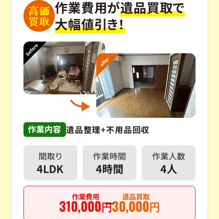
作業費用が
遺品買取で
高価
買取
大幅値引き！
作業内容
遺品整理+不用品回収
間取り
作業時間
作業人数
4LDK
4時間
4人
作業費用
遺品買取
310,000
30,000
円
円