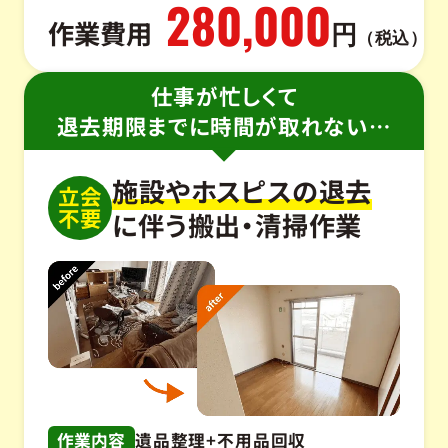
280,000
作業費用
円
（税込）
仕事が忙しくて
退去期限までに時間が取れない…
施設やホスピスの退去
立会
不要
に伴う搬出・清掃作業
作業内容
遺品整理+不用品回収