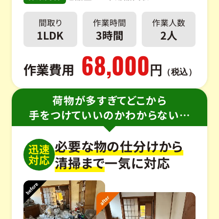
間取り
作業時間
作業人数
1LDK
3時間
2人
68,000
作業費用
円
（税込）
荷物が多すぎてどこから
手をつけていいのかわからない…
必要な物の仕分けから
迅速
対応
清掃まで
一気に対応