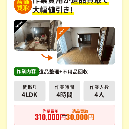
高価
買取
大幅値引き！
作業内容
遺品整理+不用品回収
間取り
作業時間
作業人数
4LDK
4時間
4人
作業費用
遺品買取
310,000
30,000
円
円