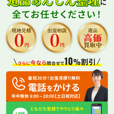
に
全てお任せください！
0
0
遺品
現地見積
出張相談
高価
買取中
円
円
10
割引
%
今なら
さらに
問合せで
最短30分！出張見積り無料
電話
かける
を
年中無休 8:00～20:00【土日祝対応】
ともだち登録でやりとり楽々