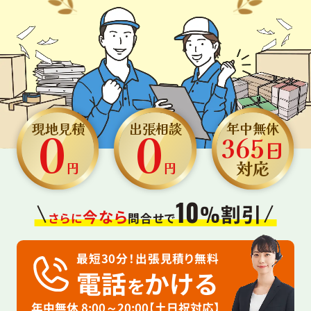
0
0
年中無休
現地見積
出張相談
365
日
対応
円
円
10
割引
%
今なら
さらに
問合せで
最短30分！出張見積り無料
電話
かける
を
年中無休 8:00～20:00【土日祝対応】