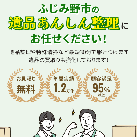
ふじみ野市
の
遺品あんしん整理
に
お任せください！
遺品整理や特殊清掃など最短30分で駆けつけます
遺品の買取りも強化しております！
お見積り
年間実績
顧客満足
1.2
95
無料
%
万件