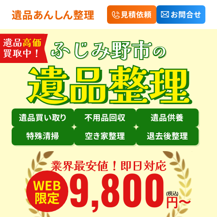
遺品あんしん整理
見積依頼
お問合せ
ふじみ野市
遺品
高価
の
買取中！
遺品整理
遺品買い取り
不用品回収
遺品供養
特殊清掃
空き家整理
退去後整理
業界最安値！即日対応
9
,
800
WEB
限定
(税込)
円〜