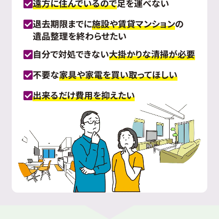
遠方に住んでいるので
足を運べない
退去期限までに
施設や賃貸マンション
の
遺品整理を終わらせたい
自分で対処できない
大掛かりな清掃が必要
不要な
家具や家電を買い取ってほしい
出来るだけ費用を抑えたい