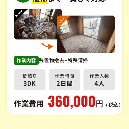
作業内容
残置物撤去+特殊清掃
間取り
作業時間
作業人数
3DK
2日間
4人
360,000
作業費用
円
（税込）