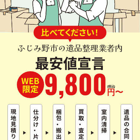
比べてください！
ふじみ野市の遺品整理業者内
最安値宣言
9
,
800
WEB
限定
(税込)
円〜
現地見積り
仕分け
梱包
買取
室内清掃
遺品の合同供養
・
・
・
搬出
査定