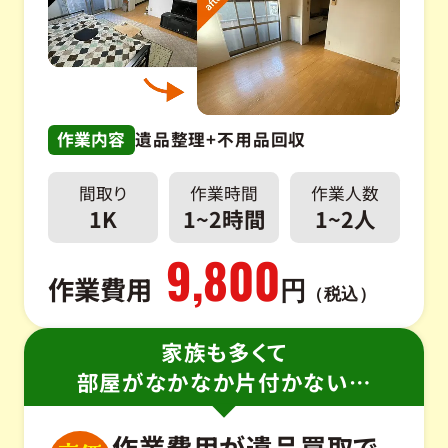
作業内容
遺品整理+不用品回収
間取り
作業時間
作業人数
1K
1~2時間
1~2人
9,800
作業費用
円
（税込）
家族も多くて
部屋がなかなか片付かない…
作業費用が
遺品買取で