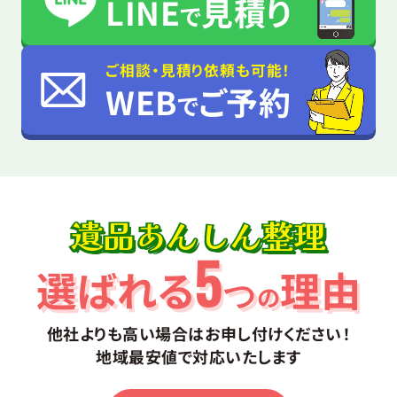
LINE
見積り
で
ご相談・見積り依頼も可能！
WEB
ご予約
で
遺品あんしん整理
5
選ばれる
理由
つ
の
他社よりも高い場合はお申し付けください！
地域最安値で対応いたします