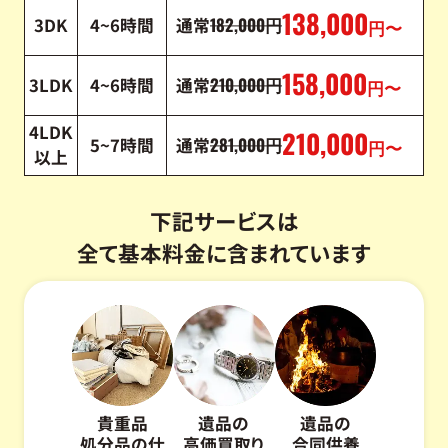
138,000
182,000
3DK
4~6時間
通常
円
円〜
158,000
210,000
3LDK
4~6時間
通常
円
円〜
4LDK
210,000
281,000
5~7時間
通常
円
円〜
以上
下記サービスは
全て基本料金に含まれています
貴重品
遺品の
遺品の
処分品の仕
高価買取り
合同供養