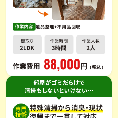
作業内容
遺品整理+不用品回収
間取り
作業時間
作業人数
2LDK
3時間
2人
88,000
作業費用
円
（税込）
部屋がゴミだらけで
清掃もしないといけない…
特殊清掃から消臭・現状
専門
技術
復帰
まで一貫して対応