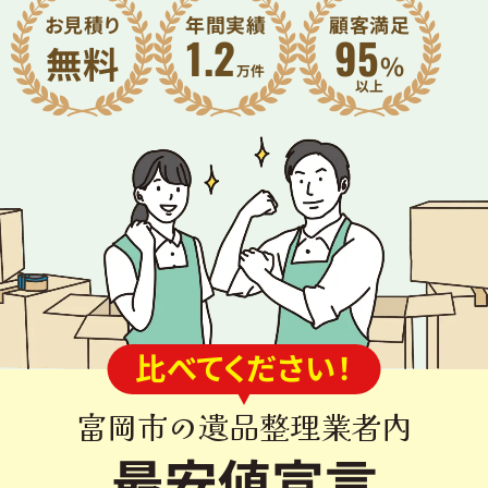
お見積り
年間実績
顧客満足
1.2
95
無料
%
万件
比べてください！
富岡市の遺品整理業者内
最安値宣言