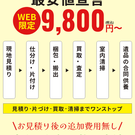
9
,
800
WEB
限定
(税込)
円〜
現地見積り
仕分け
梱包
買取
室内清掃
遺品の合同供養
・
・
・
搬出
査定
片付け
見積り･片づけ･買取･清掃までワンストップ
お見積り後の追加費用無し