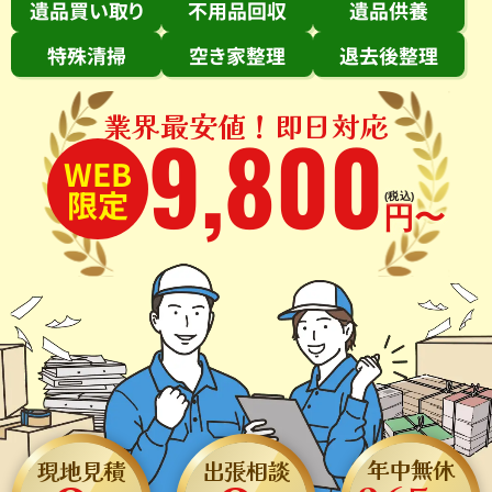
遺品買い取り
不用品回収
遺品供養
特殊清掃
空き家整理
退去後整理
業界最安値！即日対応
9
,
800
WEB
限定
(税込)
円〜
年中無休
現地見積
出張相談