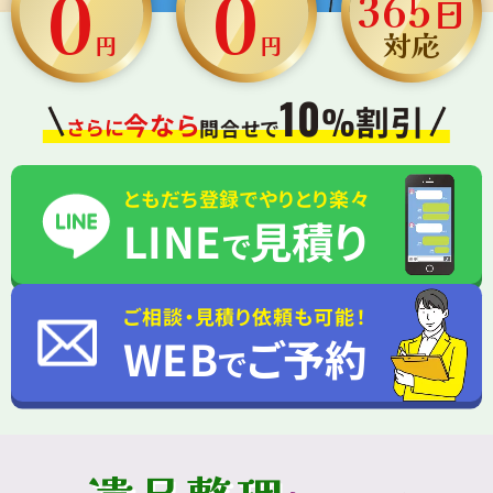
0
0
365
日
対応
円
円
10
割引
%
今なら
さらに
問合せで
ともだち登録でやりとり楽々
LINE
見積り
で
ご相談・見積り依頼も可能！
WEB
ご予約
で