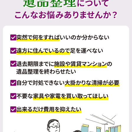
遺品整理
について
こんなお悩みありませんか？
突然で何をすれば
いいのか分からない
遠方に住んでいるので
足を運べない
退去期限までに
施設や賃貸マンション
の
遺品整理を終わらせたい
自分で対処できない
大掛かりな清掃が必要
不要な
家具や家電を買い取ってほしい
出来るだけ費用を抑えたい