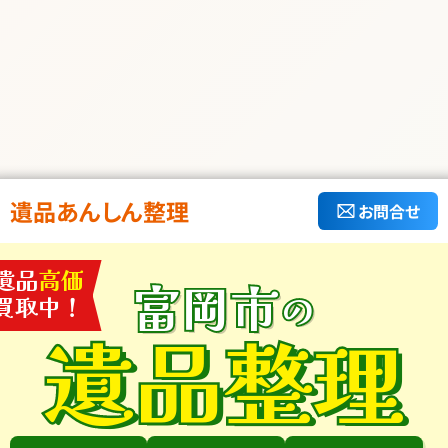
遺品あんしん整理
お問合せ
遺品
高価
富岡市
の
買取中！
遺品整理