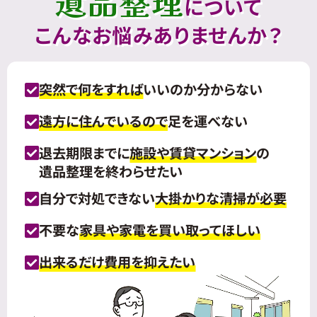
遺品整理
について
こんなお悩みありませんか？
突然で何をすれば
いいのか分からない
遠方に住んでいるので
足を運べない
退去期限までに
施設や賃貸マンション
の
遺品整理を終わらせたい
自分で対処できない
大掛かりな清掃が必要
不要な
家具や家電を買い取ってほしい
出来るだけ費用を抑えたい