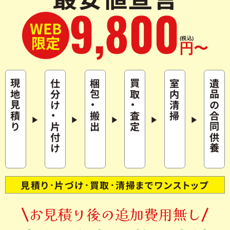
9
,
800
WEB
限定
(税込)
円〜
現地見積り
仕分け
梱包
買取
室内清掃
遺品の合同供養
・
・
・
搬出
査定
片付け
見積り･片づけ･買取･清掃までワンストップ
お見積り後の追加費用無し