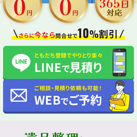
0
0
365
日
対応
円
円
10
割引
%
今なら
さらに
問合せで
ともだち登録でやりとり楽々
LINE
見積り
で
ご相談・見積り依頼も可能！
WEB
ご予約
で