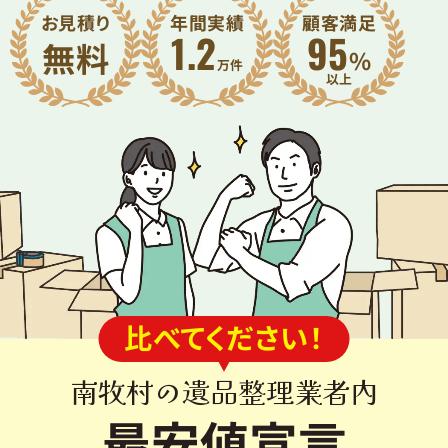
お見積り
年間実績
顧客満足
1.2
95
無料
%
万件
比べてください！
南牧村の遺品整理業者内
最安値宣言