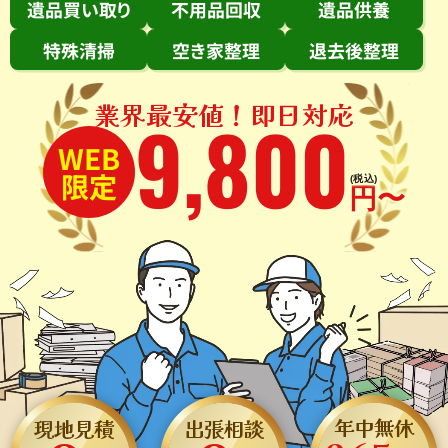
遺品買い取り
不用品回収
遺品供養
特殊清掃
空き家整理
退去後整理
業界最安値！即日対応
9
,
800
WEB
限定
(税込)
円〜
年中無休
現地見積
出張相談