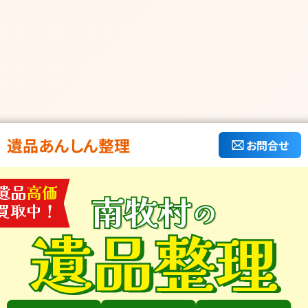
遺品あんしん整理
お問合せ
遺品
高価
南牧村
の
買取中！
遺品整理